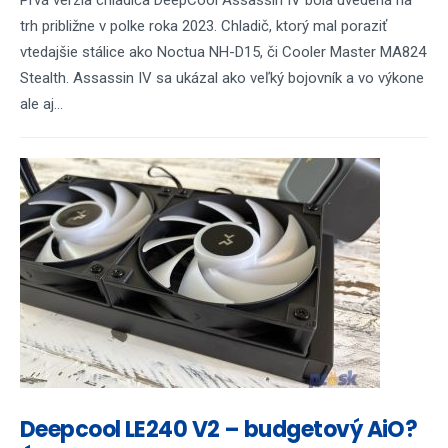
Prvá verzia chladiča DeepCool Assassin IV bola uvedená na
trh približne v polke roka 2023. Chladič, ktorý mal poraziť
vtedajšie stálice ako Noctua NH-D15, či Cooler Master MA824
Stealth. Assassin IV sa ukázal ako veľký bojovník a vo výkone
ale aj...
Deepcool LE240 V2 – budgetový AiO?