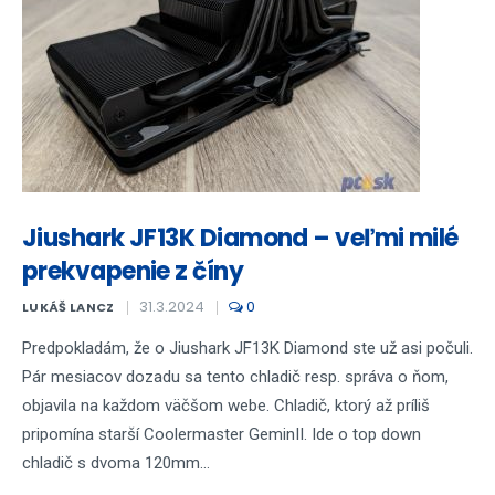
Jiushark JF13K Diamond – veľmi milé
prekvapenie z číny
31.3.2024
0
LUKÁŠ LANCZ
Predpokladám, že o Jiushark JF13K Diamond ste už asi počuli.
Pár mesiacov dozadu sa tento chladič resp. správa o ňom,
objavila na každom väčšom webe. Chladič, ktorý až príliš
pripomína starší Coolermaster GeminII. Ide o top down
chladič s dvoma 120mm...