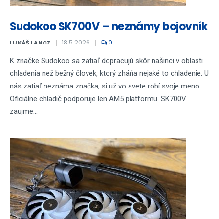
Sudokoo SK700V – neznámy bojovník
18.5.2026
0
LUKÁŠ LANCZ
K značke Sudokoo sa zatiaľ dopracujú skôr našinci v oblasti
chladenia než bežný človek, ktorý zháňa nejaké to chladenie. U
nás zatiaľ neznáma značka, si už vo svete robí svoje meno.
Oficiálne chladič podporuje len AM5 platformu. SK700V
zaujme...