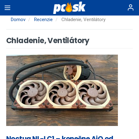
Skočiť
na
hlavný
Domov
Recenzie
Chladenie, Ventilátory
obsah
Chladenie, Ventilátory
Noctua NL-LC1 – konečne AiO od