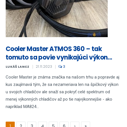
Cooler Master ATMOS 360 – tak
tomuto sa povie vynikajúci výkon...
21.11.2023
3
LUKÁŠ LANCZ
Cooler Master je známa značka na našom trhu a popravde aj
kus zaujímavá tým, že sa nezameriava len na špičkový výkon
u svojich chladičov ale snaží sa pokryť celé spektrum od
menej výkonných chladičov až po tie najvýkonnejšie - ako
napríklad MA824...
1
2
3
4
5
6