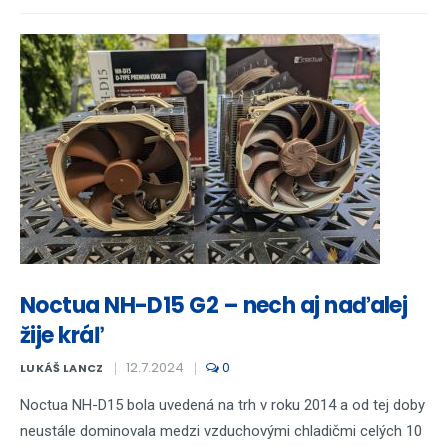
Noctua NH-D15 G2 – nech aj naďalej
žije kráľ
12.7.2024
0
LUKÁŠ LANCZ
Noctua NH-D15 bola uvedená na trh v roku 2014 a od tej doby
neustále dominovala medzi vzduchovými chladičmi celých 10