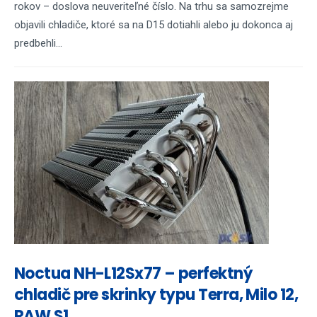
rokov – doslova neuveriteľné číslo. Na trhu sa samozrejme
objavili chladiče, ktoré sa na D15 dotiahli alebo ju dokonca aj
predbehli...
Noctua NH-L12Sx77 – perfektný
chladič pre skrinky typu Terra, Milo 12,
RAW S1...