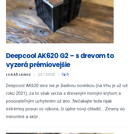
Deepcool AK620 G2 – s drevom to
vyzerá prémiovejšie
20.1.2026
0
LUKÁŠ LANCZ
Deepcool AK620 síce nie je žiadnou novinkou (na trhu je už od
roku 2021), za to však verzia s dreveným horným krytom a
posúvateľným uchytením už áno...Nečakajte teda nijak
extrémny posun vo výkone, či úplne nový chladič... Zmeny sú
minoritné a skôr...