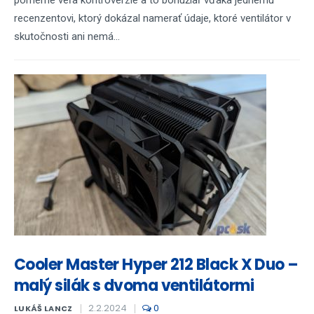
pomerne veľa kontroverzie a to bohužiaľ vďaka jednému
recenzentovi, ktorý dokázal namerať údaje, ktoré ventilátor v
skutočnosti ani nemá...
Cooler Master Hyper 212 Black X Duo –
malý silák s dvoma ventilátormi
2.2.2024
0
LUKÁŠ LANCZ