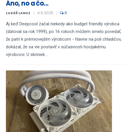
Áno, no a čo...
4.6.2025
0
LUKÁŠ LANCZ
Aj keď Deepcool začal niekedy ako budget friendly výrobca
(datoval sa rok 1999), po 16 rokoch môžem smelo povedať,
že patrí k prémiovejším výrobcom - hlavne na poli chladičov,
dokázal, že sa vie postaviť v súčasnosti hocijakému
výrobcovi. U skriniek...