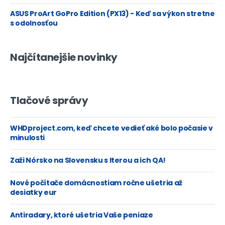
ASUS ProArt GoPro Edition (PX13) - Keď sa výkon stretne
s odolnosťou
Najčítanejšie novinky
Tlačové správy
WHDproject.com, keď chcete vedieť aké bolo počasie v
minulosti
Zaži Nórsko na Slovensku s Iterou a ich QA!
Nové počítače domácnostiam ročne ušetria až
desiatky eur
Antiradary, ktoré ušetria Vaše peniaze