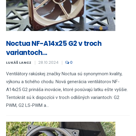
Noctua NF-A14x25 G2 v troch
variantoch...
28.10.2024
0
LUKÁŠ LANCZ
Ventilátory rakúskej značky Noctua sú synonymom kvality,
výkonu a tichého chodu. Nová generácia ventilátorov NF-
A14x25 G2 prináša inovácie, ktoré posúvajú latku ešte vyššie.
Tentokrát sú k dispozícii v troch odlišných variantoch: G2
PWM, G2 LS-PWM a...