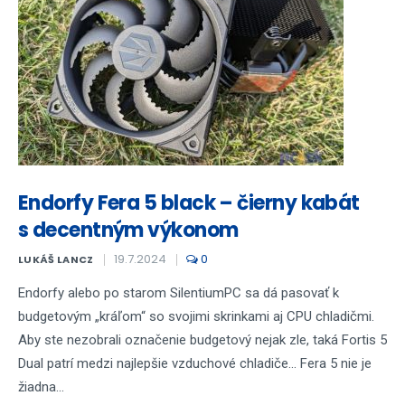
Endorfy Fera 5 black – čierny kabát
s decentným výkonom
19.7.2024
0
LUKÁŠ LANCZ
Endorfy alebo po starom SilentiumPC sa dá pasovať k
budgetovým „kráľom“ so svojimi skrinkami aj CPU chladičmi.
Aby ste nezobrali označenie budgetový nejak zle, taká Fortis 5
Dual patrí medzi najlepšie vzduchové chladiče... Fera 5 nie je
žiadna...