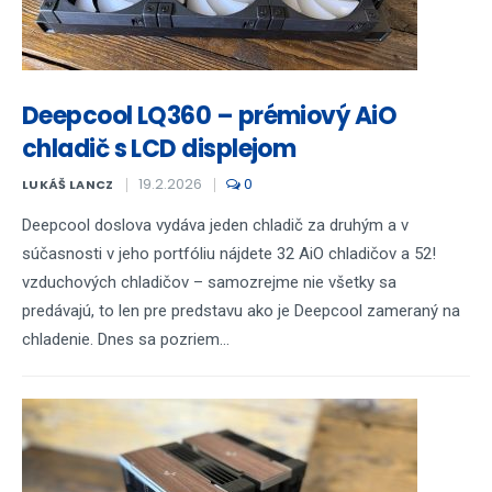
Deepcool LQ360 – prémiový AiO
chladič s LCD displejom
19.2.2026
0
LUKÁŠ LANCZ
Deepcool doslova vydáva jeden chladič za druhým a v
súčasnosti v jeho portfóliu nájdete 32 AiO chladičov a 52!
vzduchových chladičov – samozrejme nie všetky sa
predávajú, to len pre predstavu ako je Deepcool zameraný na
chladenie. Dnes sa pozriem...