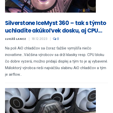
Silverstone IceMyst 360 – tak s týmto
uchladíte akúkoľvek dosku, aj CPU...
18.12.2023
0
LUKÁŠ LANCZ
Na poli AiO chladičov sa čoraz ťažšie vymýšľa niečo
inovatívne...Väčšina výrobcov sa drží klasiky resp. CPU bloku
čo dobre vyzerá, možno pridajú displej a tým to je aj vybavené.
Máloktorý výrobca rieši najväčšiu slabinu AiO chladičov a tým
je airflow...