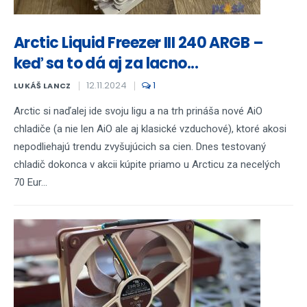
Arctic Liquid Freezer III 240 ARGB –
keď sa to dá aj za lacno...
12.11.2024
1
LUKÁŠ LANCZ
Arctic si naďalej ide svoju ligu a na trh prináša nové AiO
chladiče (a nie len AiO ale aj klasické vzduchové), ktoré akosi
nepodliehajú trendu zvyšujúcich sa cien. Dnes testovaný
chladič dokonca v akcii kúpite priamo u Arcticu za necelých
70 Eur...