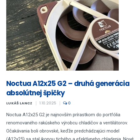
Noctua A12x25 G2 – druhá generácia
absolútnej špičky
1.10.2025
0
LUKÁŠ LANCZ
Noctua A12x25 G2 je najnovším prírastkom do portfólia
renomovaného rakúskeho výrobcu chladičov a ventilátorov.
Očakávania boli obrovské, keďže predchádzajúci model
(A12x25) sa stal ikonou tichého a efektívneho chladenia. Nové