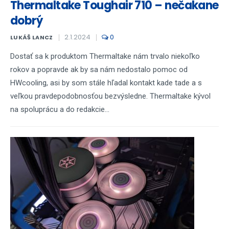
Thermaltake Toughair 710 – nečakane
dobrý
2.1.2024
0
LUKÁŠ LANCZ
Dostať sa k produktom Thermaltake nám trvalo niekoľko
rokov a popravde ak by sa nám nedostalo pomoc od
HWcooling, asi by som stále hľadal kontakt kade tade a s
veľkou pravdepodobnosťou bezvýsledne. Thermaltake kývol
na spoluprácu a do redakcie...