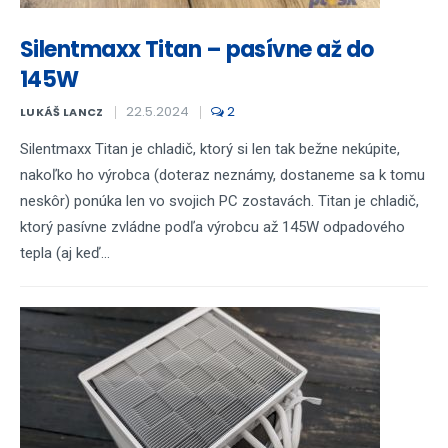
Silentmaxx Titan – pasívne až do
145W
22.5.2024
2
LUKÁŠ LANCZ
Silentmaxx Titan je chladič, ktorý si len tak bežne nekúpite,
nakoľko ho výrobca (doteraz neznámy, dostaneme sa k tomu
neskôr) ponúka len vo svojich PC zostavách. Titan je chladič,
ktorý pasívne zvládne podľa výrobcu až 145W odpadového
tepla (aj keď...