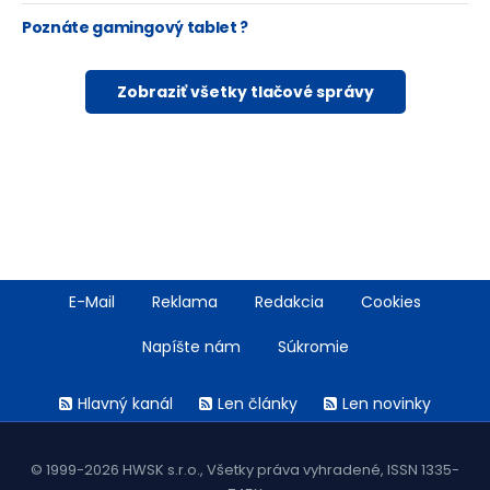
Poznáte gamingový tablet ?
Zobraziť všetky tlačové správy
Footer
E-Mail
Reklama
Redakcia
Cookies
menu
Napíšte nám
Súkromie
Rss
Hlavný kanál
Len články
Len novinky
menu
© 1999-2026 HWSK s.r.o., Všetky práva vyhradené, ISSN 1335-