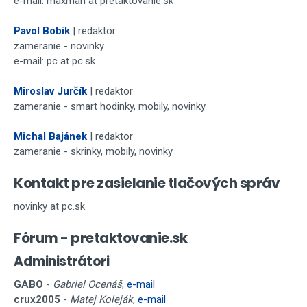
e-mail: maxman at pretaktovanie.sk
Pavol Bobik
| redaktor
zameranie - novinky
e-mail: pc at pc.sk
Miroslav Jurčík
| redaktor
zameranie - smart hodinky, mobily, novinky
Michal Bajánek
| redaktor
zameranie - skrinky, mobily, novinky
Kontakt pre zasielanie tlačových správ
novinky at pc.sk
Fórum - pretaktovanie.sk
Administrátori
GABO
-
Gabriel Ocenáš
,
e-mail
crux2005
-
Matej Koleják
,
e-mail