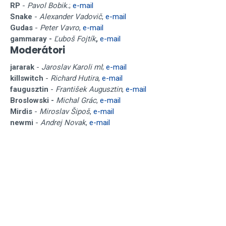
RP
-
Pavol Bobik.
;
e-mail
Snake
-
Alexander Vadovič
,
e-mail
Gudas
-
Peter Vavro
,
e-mail
gammaray -
Ľuboš Fojtík
,
e-mail
Moderátori
jararak
-
Jaroslav Karoli ml
;
e-mail
killswitch
-
Richard Hutira
,
e-mail
faugusztin
-
František Augusztin
,
e-mail
Broslowski -
Michal Grác
,
e-mail
Mirdis
-
Miroslav Šipoš
,
e-mail
newmi
-
Andrej Novak
,
e-mail