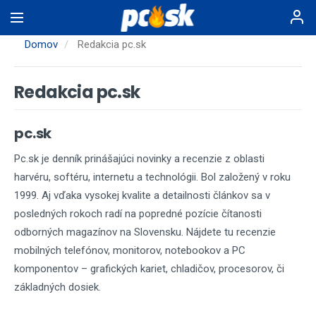
Skočiť
na
hlavný
Domov
Redakcia pc.sk
obsah
Redakcia pc.sk
pc.sk
Pc.sk je denník prinášajúci novinky a recenzie z oblasti
harvéru, softéru, internetu a technológii. Bol založený v roku
1999. Aj vďaka vysokej kvalite a detailnosti článkov sa v
posledných rokoch radí na popredné pozície čítanosti
odborných magazínov na Slovensku. Nájdete tu recenzie
mobilných telefónov, monitorov, notebookov a PC
komponentov – grafických kariet, chladičov, procesorov, či
základných dosiek.