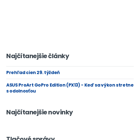
Najčítanejšie články
Prehľad cien 29. týždeň
ASUS ProArt GoPro Edition (PX13) - Keď sa výkon stretne
s odolnosťou
Najčítanejšie novinky
Tlačové správy