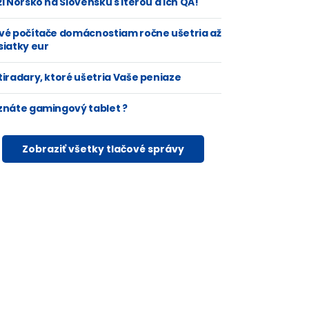
i Nórsko na Slovensku s Iterou a ich QA!
vé počítače domácnostiam ročne ušetria až
siatky eur
tiradary, ktoré ušetria Vaše peniaze
znáte gamingový tablet ?
Zobraziť všetky tlačové správy