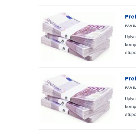
Pre
PAVE
Uplyn
kompo
stúpo
Pre
PAVE
Uplyn
kompo
stúpo