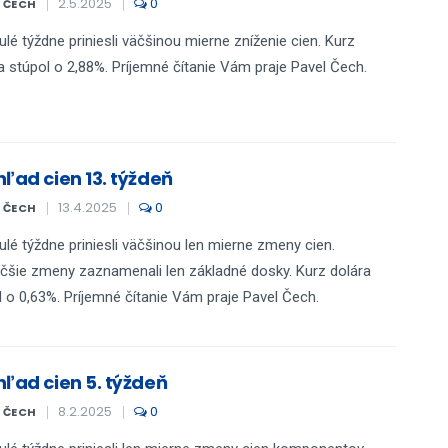
2.5.2025
0
L ČECH
ulé týždne priniesli väčšinou mierne zníženie cien. Kurz
a stúpol o 2,88%. Príjemné čítanie Vám praje Pavel Čech.
hľad cien 13. týždeň
13.4.2025
0
L ČECH
ulé týždne priniesli väčšinou len mierne zmeny cien.
čšie zmeny zaznamenali len základné dosky. Kurz dolára
l o 0,63%. Príjemné čítanie Vám praje Pavel Čech.
hľad cien 5. týždeň
8.2.2025
0
L ČECH