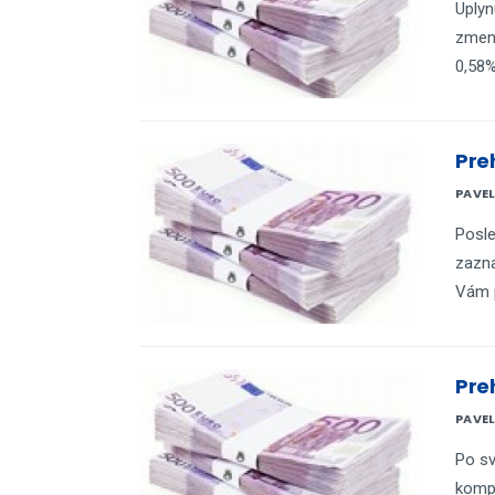
Uplyn
zmeny
0,58%
Pre
PAVE
Posle
zazna
Vám p
Pre
PAVE
Po sv
kompo