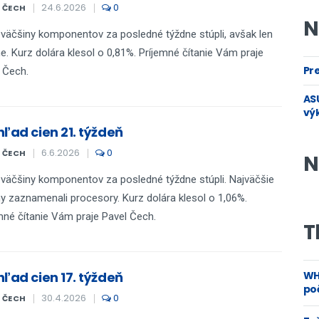
24.6.2026
0
L ČECH
N
väčšiny komponentov za posledné týždne stúpli, avšak len
e. Kurz dolára klesol o 0,81%. Príjemné čítanie Vám praje
Pre
 Čech.
ASU
vý
hľad cien 21. týždeň
6.6.2026
0
L ČECH
N
väčšiny komponentov za posledné týždne stúpli. Najväčšie
 zaznamenali procesory. Kurz dolára klesol o 1,06%.
mné čítanie Vám praje Pavel Čech.
T
hľad cien 17. týždeň
WH
poč
30.4.2026
0
L ČECH