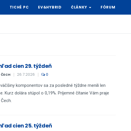
Y
TICHÉ PC
EV&HYBRID
ČLÁNKY
FÓRUM
hľad cien 29. týždeň
26.7.2026
0
L ČECH
väčšiny komponentov sa za posledné týždne menili len
e. Kurz dolára stúpol o 0,19%. Príjemné čítanie Vám praje
 Čech.
hľad cien 25. týždeň