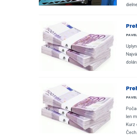
dieln
Pre
PAVE
Uplyn
Najvä
dolár
Pre
PAVE
Počas
len m
Kurz 
Čech