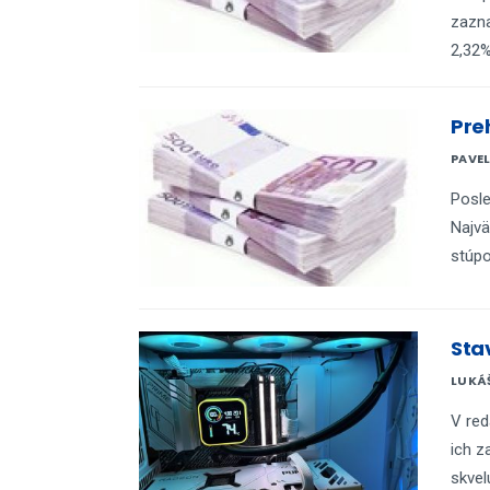
zazna
2,32%
Pre
PAVE
Posle
Najvä
stúpo
Sta
LUKÁ
V red
ich z
skvel