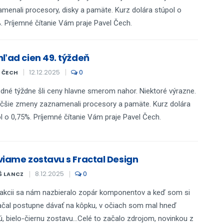
menali procesory, disky a pamäte. Kurz dolára stúpol o
. Príjemné čítanie Vám praje Pavel Čech.
hľad cien 49. týždeň
12.12.2025
0
L ČECH
dné týždne šli ceny hlavne smerom nahor. Niektoré výrazne.
čšie zmeny zaznamenali procesory a pamäte. Kurz dolára
l o 0,75%. Príjemné čítanie Vám praje Pavel Čech.
viame zostavu s Fractal Design
8.12.2025
0
Š LANCZ
akcii sa nám nazbieralo zopár komponentov a keď som si
ačal postupne dávať na kôpku, v očiach som mal hneď
ú, bielo-čiernu zostavu...Celé to začalo zdrojom, novinkou z