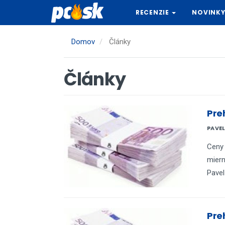
Skočiť
RECENZIE
NOVINK
na
hlavný
obsah
Domov
Články
Články
Pre
PAVE
Ceny 
miern
Pavel
Pre