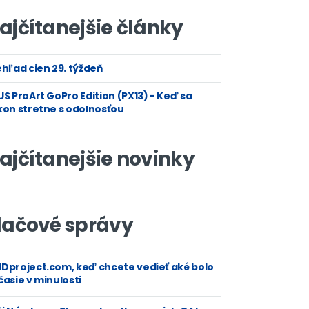
ajčítanejšie články
hľad cien 29. týždeň
S ProArt GoPro Edition (PX13) - Keď sa
kon stretne s odolnosťou
ajčítanejšie novinky
lačové správy
Dproject.com, keď chcete vedieť aké bolo
asie v minulosti