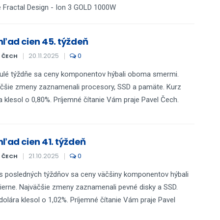
e Fractal Design - Ion 3 GOLD 1000W
hľad cien 45. týždeň
20.11.2025
0
L ČECH
ulé týždňe sa ceny komponentov hýbali oboma smermi.
čšie zmeny zaznamenali procesory, SSD a pamäte. Kurz
a klesol o 0,80%. Príjemné čítanie Vám praje Pavel Čech.
hľad cien 41. týždeň
21.10.2025
0
L ČECH
 posledných týždňov sa ceny väčšiny komponentov hýbali
ierne. Najväčšie zmeny zaznamenali pevné disky a SSD.
dolára klesol o 1,02%. Príjemné čítanie Vám praje Pavel
.