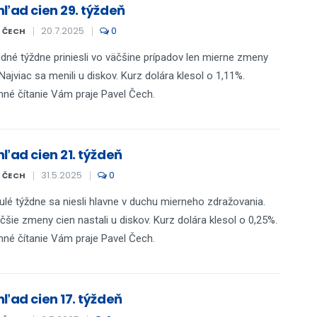
hľad cien 29. týždeň
20.7.2025
0
L ČECH
dné týždne priniesli vo väčšine prípadov len mierne zmeny
 Najviac sa menili u diskov. Kurz dolára klesol o 1,11%.
mné čítanie Vám praje Pavel Čech.
hľad cien 21. týždeň
31.5.2025
0
L ČECH
ulé týždne sa niesli hlavne v duchu mierneho zdražovania.
čšie zmeny cien nastali u diskov. Kurz dolára klesol o 0,25%.
mné čítanie Vám praje Pavel Čech.
hľad cien 17. týždeň