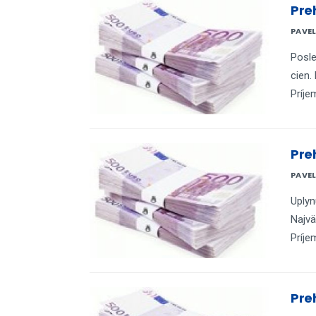
Pre
PAVE
Posle
cien.
Príje
Pre
PAVE
Uplyn
Najvä
Príje
Pre