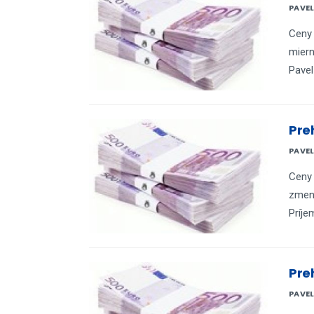
PAVE
Ceny 
miern
Pavel
Pre
PAVE
Ceny 
zmeny
Príje
Pre
PAVE