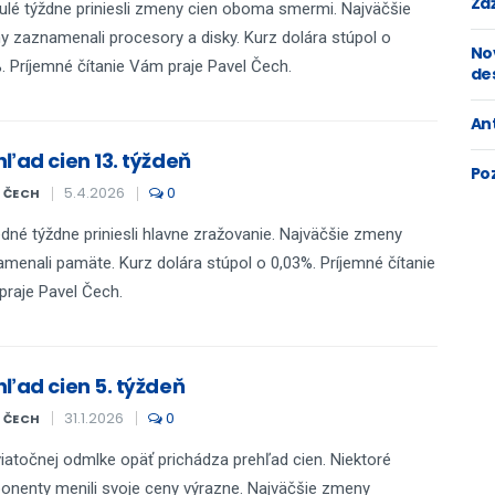
Zaž
ulé týždne priniesli zmeny cien oboma smermi. Najväčšie
 zaznamenali procesory a disky. Kurz dolára stúpol o
No
. Príjemné čítanie Vám praje Pavel Čech.
de
An
hľad cien 13. týždeň
Po
5.4.2026
0
L ČECH
dné týždne priniesli hlavne zražovanie. Najväčšie zmeny
menali pamäte. Kurz dolára stúpol o 0,03%. Príjemné čítanie
raje Pavel Čech.
hľad cien 5. týždeň
31.1.2026
0
L ČECH
iatočnej odmlke opäť prichádza prehľad cien. Niektoré
nenty menili svoje ceny výrazne. Najväčšie zmeny