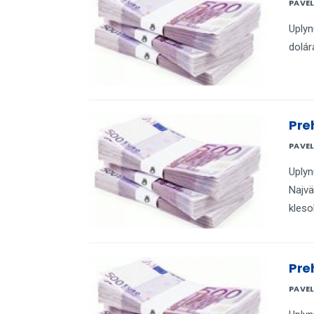
PAVE
Uplyn
dolár
Pre
PAVE
Uplyn
Najvä
kleso
Pre
PAVE