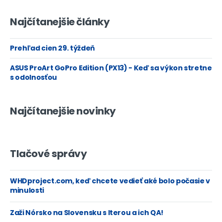
Najčítanejšie články
Prehľad cien 29. týždeň
ASUS ProArt GoPro Edition (PX13) - Keď sa výkon stretne
s odolnosťou
Najčítanejšie novinky
Tlačové správy
WHDproject.com, keď chcete vedieť aké bolo počasie v
minulosti
Zaži Nórsko na Slovensku s Iterou a ich QA!