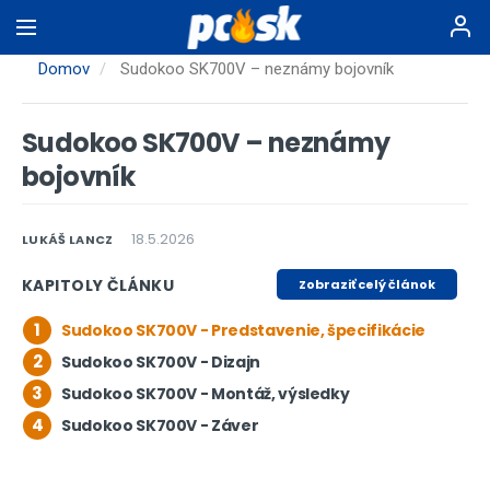
Skočiť
na
hlavný
Domov
Sudokoo SK700V – neznámy bojovník
obsah
Sudokoo SK700V – neznámy
bojovník
18.5.2026
LUKÁŠ LANCZ
KAPITOLY ČLÁNKU
Zobraziť celý článok
1
Sudokoo SK700V - Predstavenie, špecifikácie
2
Sudokoo SK700V - Dizajn
3
Sudokoo SK700V - Montáž, výsledky
4
Sudokoo SK700V - Záver