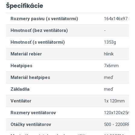
Špecifikácie
Rozmery pasívu (s ventilátormi)
164x146x97 mm 
Hmotnosť (bez ventilátora)
-
Hmotnosť (s ventilátormi)
1353g
Materiál rebier
hliník
Heatpipes
7x6mm
Materiál heatpipes
meď
Základňa
meď
Ventilátor
1x 120mm
Rozmery ventilátorov
120x120x25m
Otáčky ventilátorov
500 - 2200RPM