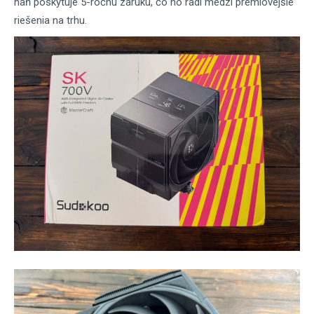
naň poskytuje 5-ročnú záruku, čo ho radí medzi prémiovejšie
riešenia na trhu.