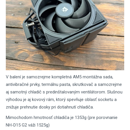
V balení je samozrejme kompletná AM5 montážna sada,
antivibračné prvky, termálnu pasta, skrutkovač a samozrejme
aj samotný chladič s predinštalovaným ventilátorom. Slušnou
výhodou je aj kovový rám, ktorý spevňuje oblasť socketu a
znižuje prehnutie dosky pri dotiahnutí chladiča.
Mimochodom hmotnosť chladiča je 1353g (pre porovnanie
NH-D15 G2 váži 1525g)