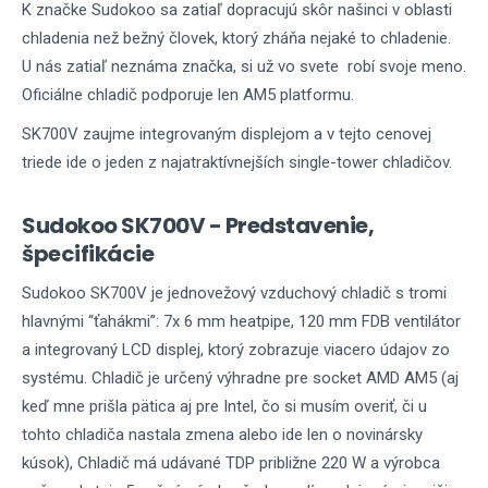
K značke Sudokoo sa zatiaľ dopracujú skôr našinci v oblasti
chladenia než bežný človek, ktorý zháňa nejaké to chladenie.
U nás zatiaľ neznáma značka, si už vo svete robí svoje meno.
Oficiálne chladič podporuje len AM5 platformu.
SK700V zaujme integrovaným displejom a v tejto cenovej
triede ide o jeden z najatraktívnejších single-tower chladičov.
Sudokoo SK700V - Predstavenie,
špecifikácie
Sudokoo SK700V je jednovežový vzduchový chladič s tromi
hlavnými “ťahákmi”: 7x 6 mm heatpipe, 120 mm FDB ventilátor
a integrovaný LCD displej, ktorý zobrazuje viacero údajov zo
systému. Chladič je určený výhradne pre socket AMD AM5 (aj
keď mne prišla pätica aj pre Intel, čo si musím overiť, či u
tohto chladiča nastala zmena alebo ide len o novinársky
kúsok), Chladič má udávané TDP približne 220 W a výrobca