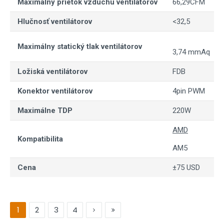
Maximálny prietok vzduchu ventilátorov
66,29CFM
Hlučnosť ventilátorov
<32,5
Maximálny statický tlak ventilátorov
3,74 mmAq
Ložiská ventilátorov
FDB
Konektor ventilátorov
4pin PWM
Maximálne TDP
220W
AMD
Kompatibilita
AM5
Cena
±75 USD
1
2
3
4