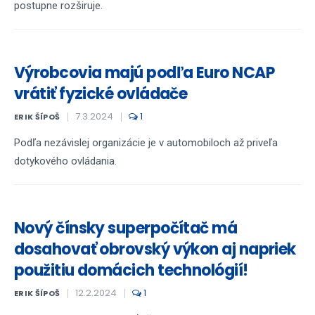
postupne rozširuje.
Výrobcovia majú podľa Euro NCAP
vrátiť fyzické ovládače
7.3.2024
1
ERIK ŠÍPOŠ
Podľa nezávislej organizácie je v automobiloch až priveľa
dotykového ovládania.
Nový čínsky superpočítač má
dosahovať obrovský výkon aj napriek
použitiu domácich technológií!
12.2.2024
1
ERIK ŠÍPOŠ