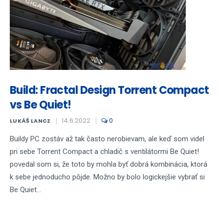
Build: Fractal Design Torrent Compact
vs Be Quiet!
14.6.2022
0
LUKÁŠ LANCZ
Buildy PC zostáv až tak často nerobievam, ale keď som videl
pri sebe Torrent Compact a chladič s ventilátormi Be Quiet!
povedal som si, že toto by mohla byť dobrá kombinácia, ktorá
k sebe jednoducho pôjde. Možno by bolo logickejšie vybrať si
Be Quiet...