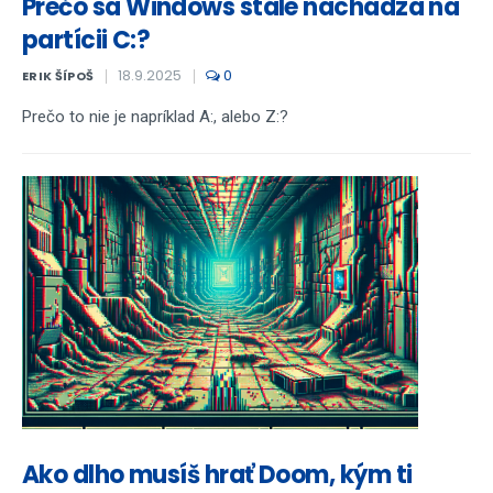
Prečo sa Windows stále nachádza na
partícii C:?
18.9.2025
0
ERIK ŠÍPOŠ
Prečo to nie je napríklad A:, alebo Z:?
Ako dlho musíš hrať Doom, kým ti