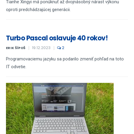
Tianhe Xingyi má ponúknuť až dvojnásobný nárast výkonu
oproti predchádzajúcej generácii.
Turbo Pascal oslavuje 40 rokov!
19.12.2023
2
ERIK ŠÍPOŠ
Programovaciemu jazyku sa podarilo zmeniť pohľad na toto
IT odvetie.