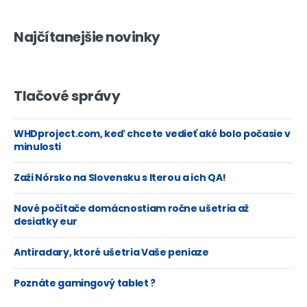
Najčítanejšie novinky
Tlačové správy
WHDproject.com, keď chcete vedieť aké bolo počasie v
minulosti
Zaži Nórsko na Slovensku s Iterou a ich QA!
Nové počítače domácnostiam ročne ušetria až
desiatky eur
Antiradary, ktoré ušetria Vaše peniaze
Poznáte gamingový tablet ?