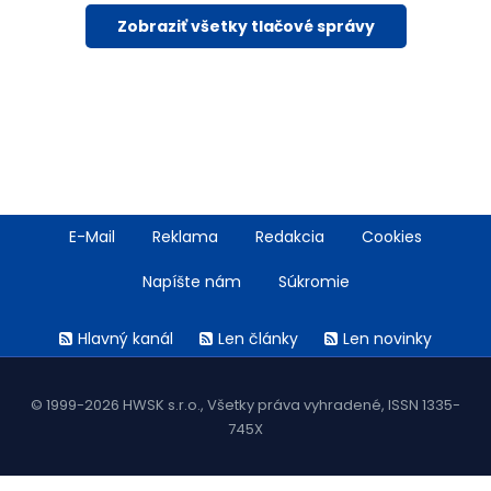
Zobraziť všetky tlačové správy
Footer
E-Mail
Reklama
Redakcia
Cookies
menu
Napíšte nám
Súkromie
Rss
Hlavný kanál
Len články
Len novinky
menu
© 1999-2026 HWSK s.r.o., Všetky práva vyhradené, ISSN 1335-
745X