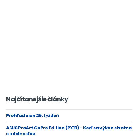
Najčítanejšie články
Prehľad cien 29. týždeň
ASUS ProArt GoPro Edition (PX13) - Keď sa výkon stretne
s odolnosťou