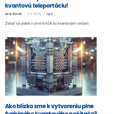
kvantovú teleportáciu!
11.2.2025
0
ERIK ŠÍPOŠ
Zatiaľ sa jedná o prvý krôčik ku kvantovým sieťam.
Ako blízko sme k vytvoreniu plne
funkčného kvantového počítača?