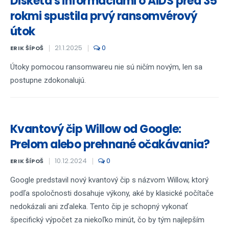
Disketa s informáciami o AIDS pred 35
rokmi spustila prvý ransomvérový
útok
21.1.2025
0
ERIK ŠÍPOŠ
Útoky pomocou ransomwareu nie sú ničím novým, len sa
postupne zdokonalujú.
Kvantový čip Willow od Google:
Prelom alebo prehnané očakávania?
10.12.2024
0
ERIK ŠÍPOŠ
Google predstavil nový kvantový čip s názvom Willow, ktorý
podľa spoločnosti dosahuje výkony, aké by klasické počítače
nedokázali ani zďaleka. Tento čip je schopný vykonať
špecifický výpočet za niekoľko minút, čo by tým najlepším