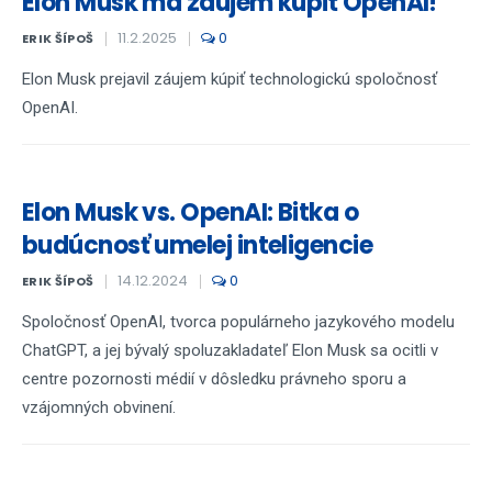
Elon Musk má záujem kúpiť OpenAI!
11.2.2025
0
ERIK ŠÍPOŠ
Elon Musk prejavil záujem kúpiť technologickú spoločnosť
OpenAI.
Elon Musk vs. OpenAI: Bitka o
budúcnosť umelej inteligencie
14.12.2024
0
ERIK ŠÍPOŠ
Spoločnosť OpenAI, tvorca populárneho jazykového modelu
ChatGPT, a jej bývalý spoluzakladateľ Elon Musk sa ocitli v
centre pozornosti médií v dôsledku právneho sporu a
vzájomných obvinení.