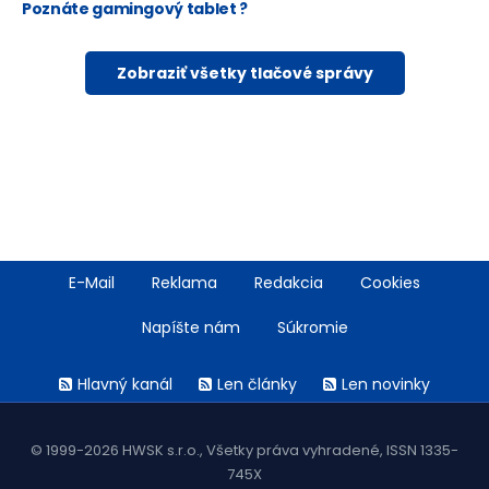
Poznáte gamingový tablet ?
Zobraziť všetky tlačové správy
Footer
E-Mail
Reklama
Redakcia
Cookies
menu
Napíšte nám
Súkromie
Rss
Hlavný kanál
Len články
Len novinky
menu
© 1999-2026 HWSK s.r.o., Všetky práva vyhradené, ISSN 1335-
745X