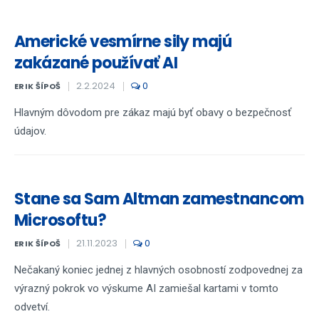
Americké vesmírne sily majú
zakázané používať AI
2.2.2024
0
ERIK ŠÍPOŠ
Hlavným dôvodom pre zákaz majú byť obavy o bezpečnosť
údajov.
Stane sa Sam Altman zamestnancom
Microsoftu?
21.11.2023
0
ERIK ŠÍPOŠ
Nečakaný koniec jednej z hlavných osobností zodpovednej za
výrazný pokrok vo výskume AI zamiešal kartami v tomto
odvetví.