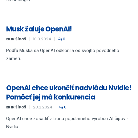
Musk žaluje OpenAI!
10.3.2024
0
ERIK ŠÍPOŠ
Podľa Muska sa OpenAI odklonila od svojho pôvodného
zámeru.
OpenAI chce ukončiť nadvládu Nvidie!
Pomôcť jej má konkurencia
23.2.2024
0
ERIK ŠÍPOŠ
OpenAI chce zosadiť z trónu populárneho výrobcu AI čipov -
Nvidiu.