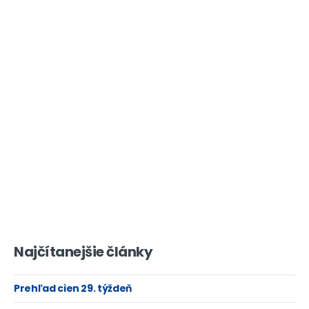
Najčítanejšie články
Prehľad cien 29. týždeň