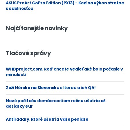
ASUS ProArt GoPro Edition (PX13) - Keď sa výkon stretne
s odolnosťou
Najčítanejšie novinky
Tlačové správy
WHDproject.com, keď chcete vedieť aké bolo počasie v
minulosti
Zaži Nórsko na Slovensku s Iterou a ich QA!
Nové počítače domácnostiam ročne ušetria až
desiatky eur
Antiradary, ktoré ušetria Vaše peniaze