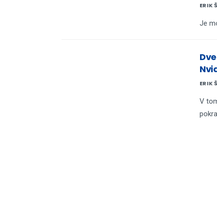
ERIK 
Je mo
Dve 
Nvid
ERIK 
V tom
pokra