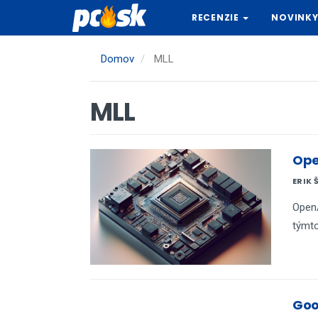
Skočiť
RECENZIE
NOVINK
na
hlavný
obsah
Domov
MLL
MLL
Ope
ERIK 
OpenA
týmto
Goo