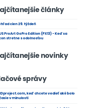
ajčítanejšie články
hľad cien 29. týždeň
S ProArt GoPro Edition (PX13) - Keď sa
kon stretne s odolnosťou
ajčítanejšie novinky
lačové správy
Dproject.com, keď chcete vedieť aké bolo
asie v minulosti