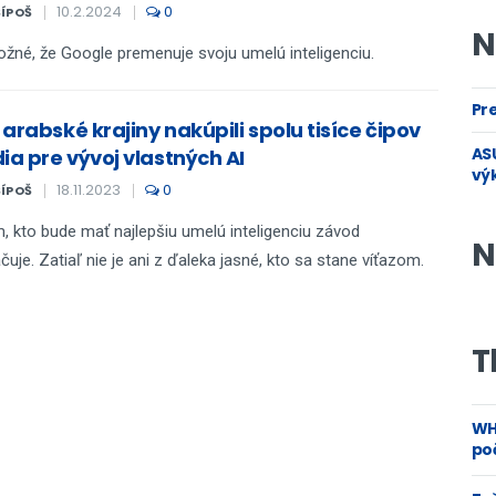
10.2.2024
0
ŠÍPOŠ
N
žné, že Google premenuje svoju umelú inteligenciu.
Pre
arabské krajiny nakúpili spolu tisíce čipov
ASU
ia pre vývoj vlastných AI
vý
18.11.2023
0
ŠÍPOŠ
, kto bude mať najlepšiu umelú inteligenciu závod
N
čuje. Zatiaľ nie je ani z ďaleka jasné, kto sa stane víťazom.
T
WH
poč