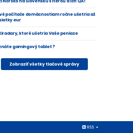
i Nórsko na Slovensku s Iterou a ich QA!
vé počítače domácnostiam ročne ušetria až
siatky eur
tiradary, ktoré ušetria Vaše peniaze
znáte gamingový tablet ?
Zobraziť všetky tlačové správy
Rss
RSS