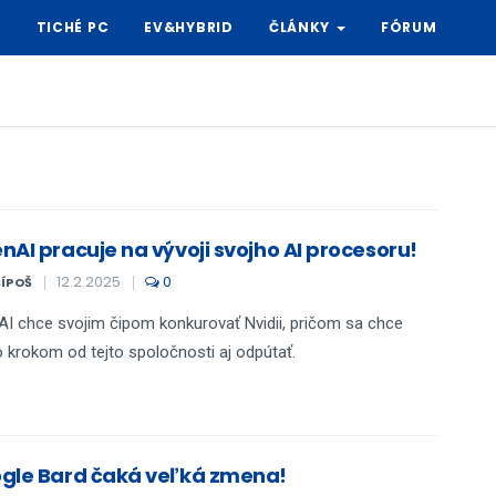
Y
TICHÉ PC
EV&HYBRID
ČLÁNKY
FÓRUM
nAI pracuje na vývoji svojho AI procesoru!
12.2.2025
0
ŠÍPOŠ
I chce svojim čipom konkurovať Nvidii, pričom sa chce
 krokom od tejto spoločnosti aj odpútať.
gle Bard čaká veľká zmena!