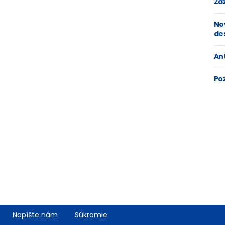
Zaž
No
de
An
Po
Napíšte nám
Súkromie