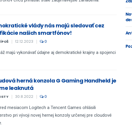
Zaž
No
de
okratické vlády nás majú sledovať cez
ifikácie našich smartfónov!
An
12.12.2023
0
ŠÍPOŠ
Po
áž majú vykonávať údajne aj demokratické krajiny a spojenci
udová herná konzola G Gaming Handheld je
jme leaknutá
30.8.2022
0
KISTY
red mesiacom Logitech a Tencent Games ohlásili
erstvo pri vývoji novej hernej konzoly určenej pre cloudové
e.