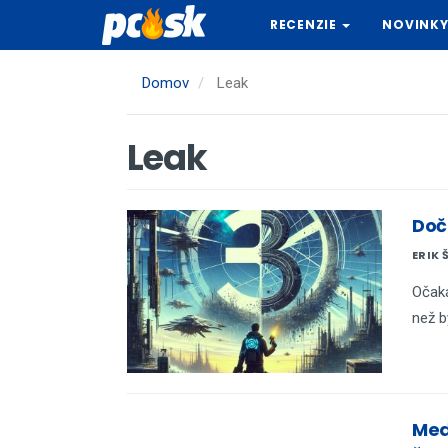
Skočiť
RECENZIE
NOVINK
na
hlavný
obsah
Domov
Leak
Leak
Doč
ERIK 
Očaká
než b
Med