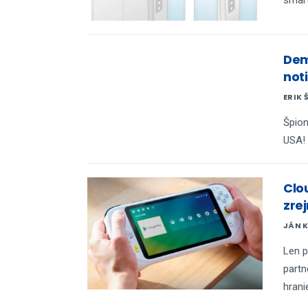
Dem
not
ERIK 
Špion
USA!
Clo
zre
JÁN 
Len p
partn
hrani