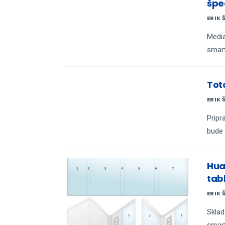
špe
ERIK 
Media
smar
Tot
ERIK 
Pripr
bude 
Hua
tab
ERIK 
Sklad
smart