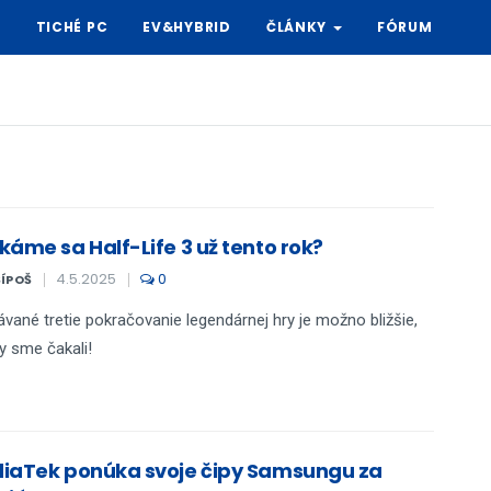
Y
TICHÉ PC
EV&HYBRID
ČLÁNKY
FÓRUM
káme sa Half-Life 3 už tento rok?
4.5.2025
0
ŠÍPOŠ
vané tretie pokračovanie legendárnej hry je možno bližšie,
y sme čakali!
iaTek ponúka svoje čipy Samsungu za