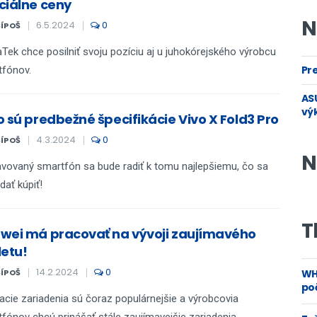
ciálne ceny
N
6.5.2024
0
ŠÍPOŠ
Tek chce posilniť svoju pozíciu aj u juhokórejského výrobcu
Pre
tfónov.
ASU
vý
o sú predbežné špecifikácie Vivo X Fold3 Pro
4.3.2024
0
ŠÍPOŠ
N
avovaný smartfón sa bude radiť k tomu najlepšiemu, čo sa
dať kúpiť!
T
wei má pracovať na vývoji zaujímavého
letu!
14.2.2024
0
ŠÍPOŠ
WH
poč
acie zariadenia sú čoraz populárnejšie a výrobcovia
fónov chcú prinášať stále zaujímavejšie zariadenia.