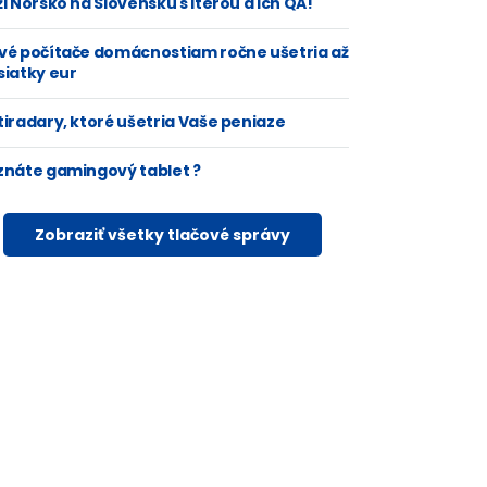
i Nórsko na Slovensku s Iterou a ich QA!
vé počítače domácnostiam ročne ušetria až
siatky eur
tiradary, ktoré ušetria Vaše peniaze
znáte gamingový tablet ?
Zobraziť všetky tlačové správy