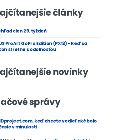
ajčítanejšie články
hľad cien 29. týždeň
S ProArt GoPro Edition (PX13) - Keď sa
kon stretne s odolnosťou
ajčítanejšie novinky
lačové správy
Dproject.com, keď chcete vedieť aké bolo
asie v minulosti