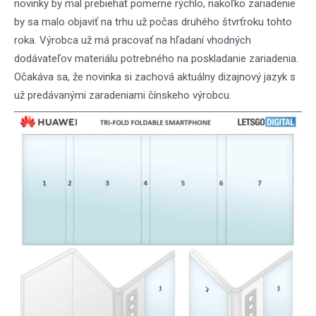
novinky by mal prebiehať pomerne rýchlo, nakoľko zariadenie
by sa malo objaviť na trhu už počas druhého štvrťroku tohto
roka. Výrobca už má pracovať na hľadaní vhodných
dodávateľov materiálu potrebného na poskladanie zariadenia.
Očakáva sa, že novinka si zachová aktuálny dizajnový jazyk s
už predávanými zaradeniami čínskeho výrobcu.