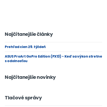
Najčítanejšie články
Prehľad cien 29. týždeň
ASUS ProArt GoPro Edition (PX13) - Keď sa výkon stretne
s odolnosťou
Najčítanejšie novinky
Tlačové správy