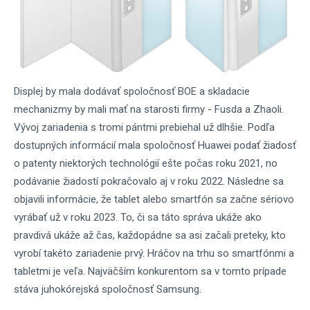
Displej by mala dodávať spoločnosť BOE a skladacie
mechanizmy by mali mať na starosti firmy - Fusda a Zhaoli.
Vývoj zariadenia s tromi pántmi prebiehal už dlhšie. Podľa
dostupných informácií mala spoločnosť Huawei podať žiadosť
o patenty niektorých technológií ešte počas roku 2021, no
podávanie žiadostí pokračovalo aj v roku 2022. Následne sa
objavili informácie, že tablet alebo smartfón sa začne sériovo
vyrábať už v roku 2023. To, či sa táto správa ukáže ako
pravdivá ukáže až čas, každopádne sa asi začali preteky, kto
vyrobí takéto zariadenie prvý. Hráčov na trhu so smartfónmi a
tabletmi je veľa. Najväčším konkurentom sa v tomto prípade
stáva juhokórejská spoločnosť Samsung.