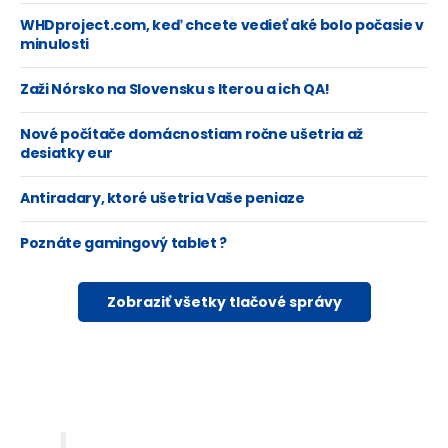
WHDproject.com, keď chcete vedieť aké bolo počasie v
minulosti
Zaži Nórsko na Slovensku s Iterou a ich QA!
Nové počítače domácnostiam ročne ušetria až
desiatky eur
Antiradary, ktoré ušetria Vaše peniaze
Poznáte gamingový tablet ?
Zobraziť všetky tlačové správy