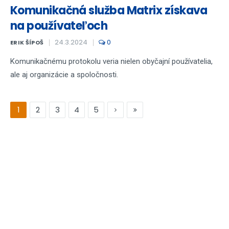
Komunikačná služba Matrix získava
na používateľoch
24.3.2024
0
ERIK ŠÍPOŠ
Komunikačnému protokolu veria nielen obyčajní používatelia,
ale aj organizácie a spoločnosti.
1
2
3
4
5