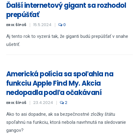
Ďalší internetový gigant sa rozhodol
prepúšťať
15.5.2024
0
ERIK ŠÍPOŠ
Aj tento rok to vyzerá tak, že giganti budú prepúšťať v snahe
ušetriť.
Americká polícia sa spoľahla na
funkciu Apple Find My. Akcia
nedopadla podľa očakávaní
23.4.2024
2
ERIK ŠÍPOŠ
Ako to asi dopadne, ak sa bezpečnostné zložky štátu
spoľahnú na funkciu, ktorá nebola navrhnutá na sledovanie
gangov?