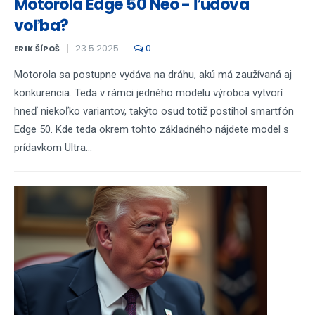
Motorola Edge 50 Neo - ľudová
voľba?
23.5.2025
0
ERIK ŠÍPOŠ
Motorola sa postupne vydáva na dráhu, akú má zaužívaná aj
konkurencia. Teda v rámci jedného modelu výrobca vytvorí
hneď niekoľko variantov, takýto osud totiž postihol smartfón
Edge 50. Kde teda okrem tohto základného nájdete model s
prídavkom Ultra...