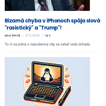
Bizarná chyba v iPhonoch spája slová
"rasistický" a "Trump"!
27.2.2025
0
ERIK ŠÍPOŠ
To či sa jedná o nepodarený vtip sa zatiaľ vedú dohady.