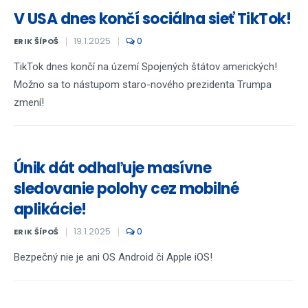
V USA dnes končí sociálna sieť TikTok!
19.1.2025
0
ERIK ŠÍPOŠ
TikTok dnes končí na území Spojených štátov amerických!
Možno sa to nástupom staro-nového prezidenta Trumpa
zmení!
Únik dát odhaľuje masívne
sledovanie polohy cez mobilné
aplikácie!
13.1.2025
0
ERIK ŠÍPOŠ
Bezpečný nie je ani OS Android či Apple iOS!