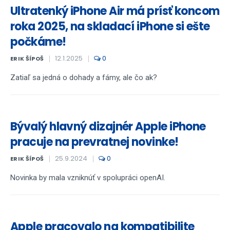
Ultratenký iPhone Air má prísť koncom
roka 2025, na skladací iPhone si ešte
počkáme!
12.1.2025
0
ERIK ŠÍPOŠ
Zatiaľ sa jedná o dohady a fámy, ale čo ak?
Bývalý hlavný dizajnér Apple iPhone
pracuje na prevratnej novinke!
25.9.2024
0
ERIK ŠÍPOŠ
Novinka by mala vzniknúť v spolupráci openAI.
Apple pracovalo na kompatibilite