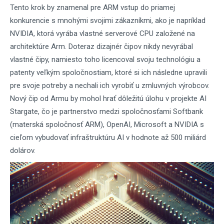
Tento krok by znamenal pre ARM vstup do priamej
konkurencie s mnohými svojimi zákazníkmi, ako je napríklad
NVIDIA, ktorá vyrába vlastné serverové CPU založené na
architektúre Arm. Doteraz dizajnér čipov nikdy nevyrábal
vlastné čipy, namiesto toho licencoval svoju technológiu a
patenty veľkým spoločnostiam, ktoré si ich následne upravili
pre svoje potreby a nechali ich vyrobiť u zmluvných výrobcov.
Nový čip od Armu by mohol hrať dôležitú úlohu v projekte AI
Stargate, čo je partnerstvo medzi spoločnosťami Softbank
(materská spoločnosť ARM), OpenAI, Microsoft a NVIDIA s
cieľom vybudovať infraštruktúru AI v hodnote až 500 miliárd
dolárov.