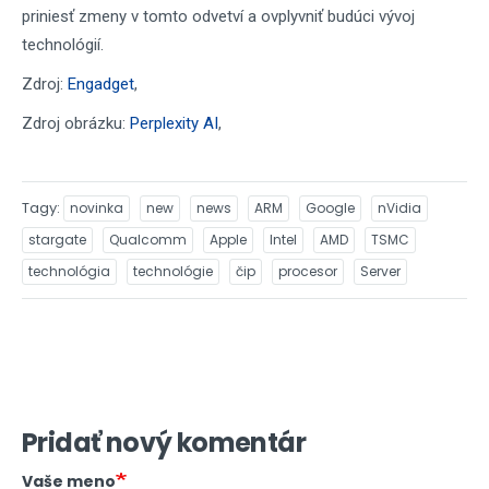
priniesť zmeny v tomto odvetví a ovplyvniť budúci vývoj
technológií.
Zdroj:
Engadget
,
Zdroj obrázku:
Perplexity AI
,
Tagy
novinka
new
news
ARM
Google
nVidia
stargate
Qualcomm
Apple
Intel
AMD
TSMC
technológia
technológie
čip
procesor
Server
Pridať nový komentár
Vaše meno