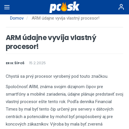
Skočiť
na
hlavný
Domov
ARM údajne vyvíja vlastný procesor!
obsah
ARM údajne vyvíja vlastný
procesor!
15.2.2025
ERIK ŠÍPOŠ
Chystá sa prvý procesor vyrobený pod touto značkou.
Spoločnosť ARM, známa svojim dizajnom čipov pre
smartfóny a mobilné zariadenia, údajne plánuje predstaviť svoj
vlastný procesor ešte tento rok. Podľa denníka Financial
Times by mal byť tento čip určený pre servery v dátových
centrách a potenciálne by mohol byť prispôsobený aj pre
koncových zákazníkov. Výroba by mala byť zverená