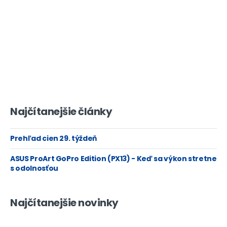
Najčítanejšie články
Prehľad cien 29. týždeň
ASUS ProArt GoPro Edition (PX13) - Keď sa výkon stretne
s odolnosťou
Najčítanejšie novinky