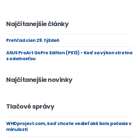
Najčítanejšie články
Prehľad cien 29. týždeň
ASUS ProArt GoPro Edition (PX13) - Keď sa výkon stretne
s odolnosťou
Najčítanejšie novinky
Tlačové správy
WHDproject.com, keď chcete vedieť aké bolo počasie v
minulosti