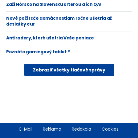
Zaži Nórsko na Slovensku s Iterou a ich QA!
Nové počítače domácnostiam ročne ušetria až
desiatky eur
Antiradary, ktoré ušetria Vaše peniaze
Poznáte gamingový tablet ?
Zobraziť všetky tlačové správy
Footer
E-Mail
Reklama
Redakcia
Cookies
menu