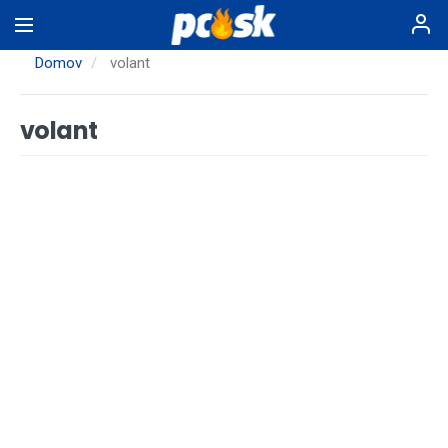
Skočiť
na
hlavný
Domov
volant
obsah
volant