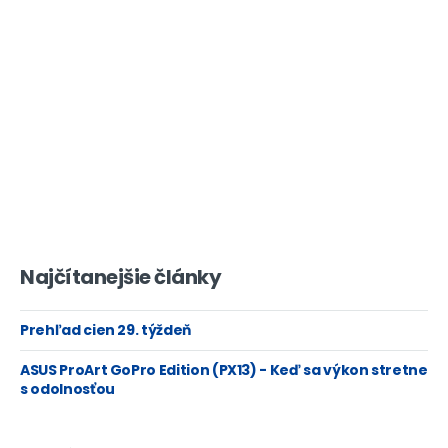
Najčítanejšie články
Prehľad cien 29. týždeň
ASUS ProArt GoPro Edition (PX13) - Keď sa výkon stretne
s odolnosťou