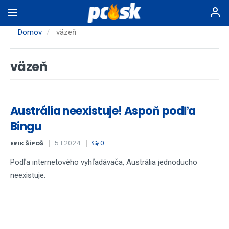
Skočiť
na
hlavný
Domov
väzeň
obsah
väzeň
Austrália neexistuje! Aspoň podľa
Bingu
5.1.2024
0
ERIK ŠÍPOŠ
Podľa internetového vyhľadávača, Austrália jednoducho
neexistuje.