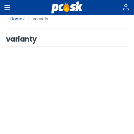
Skočiť
na
hlavný
Domov
varianty
obsah
varianty