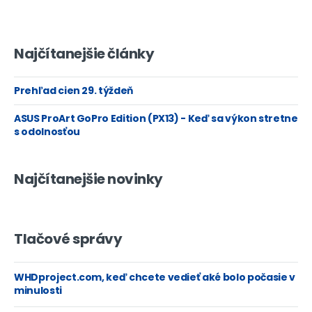
Najčítanejšie články
Prehľad cien 29. týždeň
ASUS ProArt GoPro Edition (PX13) - Keď sa výkon stretne
s odolnosťou
Najčítanejšie novinky
Tlačové správy
WHDproject.com, keď chcete vedieť aké bolo počasie v
minulosti