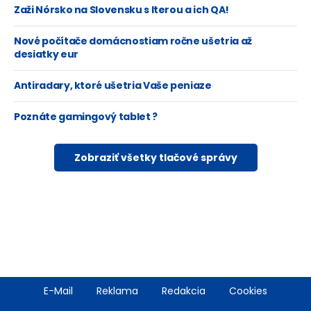
Zaži Nórsko na Slovensku s Iterou a ich QA!
Nové počítače domácnostiam ročne ušetria až
desiatky eur
Antiradary, ktoré ušetria Vaše peniaze
Poznáte gamingový tablet ?
Zobraziť všetky tlačové správy
Footer
E-Mail
Reklama
Redakcia
Cookies
menu