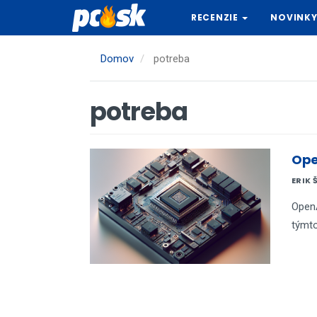
Skočiť
RECENZIE
NOVINK
na
hlavný
obsah
Domov
potreba
potreba
Ope
ERIK 
OpenA
týmto