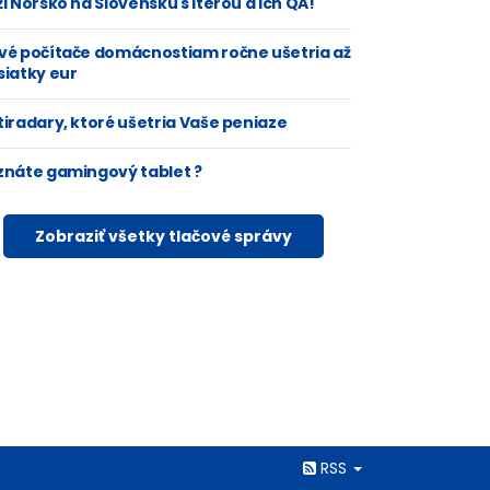
i Nórsko na Slovensku s Iterou a ich QA!
vé počítače domácnostiam ročne ušetria až
siatky eur
tiradary, ktoré ušetria Vaše peniaze
znáte gamingový tablet ?
Zobraziť všetky tlačové správy
Rss
RSS