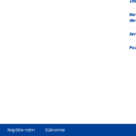
Zaž
No
de
An
Po
Napíšte nám
Súkromie