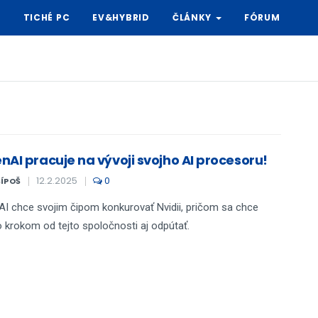
Y
TICHÉ PC
EV&HYBRID
ČLÁNKY
FÓRUM
nAI pracuje na vývoji svojho AI procesoru!
12.2.2025
0
ŠÍPOŠ
I chce svojim čipom konkurovať Nvidii, pričom sa chce
 krokom od tejto spoločnosti aj odpútať.