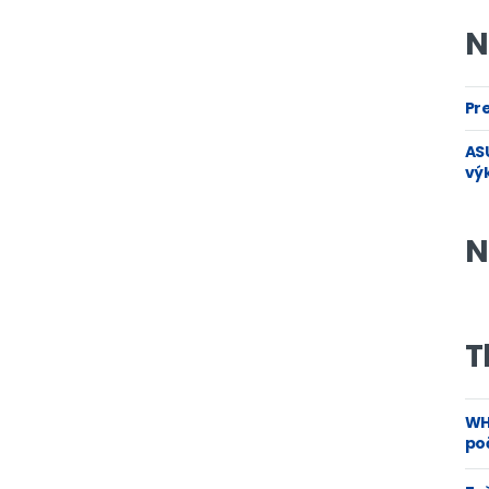
N
Pre
ASU
vý
N
T
WH
poč