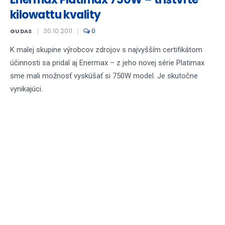
kilowattu kvality
30.10.2011
0
GUDAS
K malej skupine výrobcov zdrojov s najvyšším certifikátom
účinnosti sa pridal aj Enermax – z jeho novej série Platimax
sme mali možnosť vyskúšať si 750W model. Je skutočne
vynikajúci.