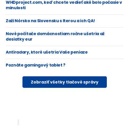
WHDproject.com, keď chcete vedieť aké bolo počasie v
minulosti
Zaži Nórsko na Slovensku s Iterou a ich QA!
Nové počítače domácnostiam ročne ušetria až
desiatky eur
Antiradary, ktoré ušetria Vaše peniaze
Poznáte gamingový tablet ?
Zobraziť všetky tlačové správy