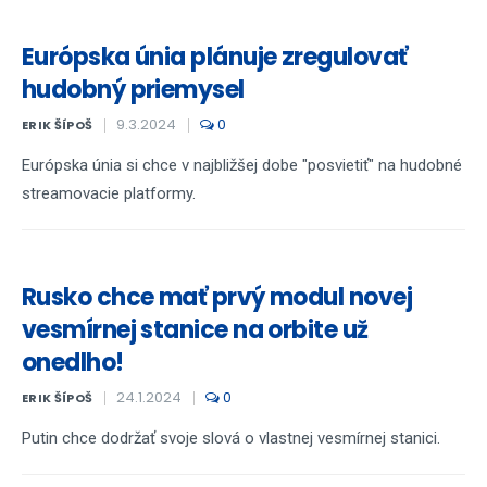
Európska únia plánuje zregulovať
hudobný priemysel
9.3.2024
0
ERIK ŠÍPOŠ
Európska únia si chce v najbližšej dobe "posvietiť" na hudobné
streamovacie platformy.
Rusko chce mať prvý modul novej
vesmírnej stanice na orbite už
onedlho!
24.1.2024
0
ERIK ŠÍPOŠ
Putin chce dodržať svoje slová o vlastnej vesmírnej stanici.