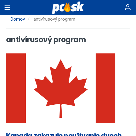
Skočiť
na
hlavný
Domov
antivírusový program
obsah
antivírusový program
Kanada zakazuje používanie dvoch