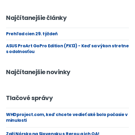
Najčítanejšie články
Prehľad cien 29. týždeň
ASUS ProArt GoPro Edition (PX13) - Keď sa výkon stretne
s odolnosťou
Najčítanejšie novinky
Tlačové správy
WHDproject.com, keď chcete vedieť aké bolo počasie v
minulosti
Zaži Nórsko na Slovensku s Iterou a ich QA!