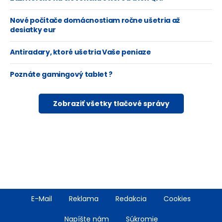
Nové počítače domácnostiam ročne ušetria až
desiatky eur
Antiradary, ktoré ušetria Vaše peniaze
Poznáte gamingový tablet ?
Zobraziť všetky tlačové správy
Footer
E-Mail
Reklama
Redakcia
Cookies
menu
Napíšte nám
Súkromie