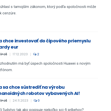
úhlasí s tamojším zákonom, ktorý podľa spoločnosti môže
 k cenzúre.
a chce investovať do čipového priemyslu
iardy eur
17.12.2023
2
ŠÍPOŠ
ozhodnutím má byť úspech spoločnosti Huawei s novým
tfónom.
a sa chce sústrediť na výrobu
anoidných robotov vybavených AI!
24.11.2023
0
ŠÍPOŠ
í ľudstvo tak ako popisuje niekoľko sci-fi príbehov?