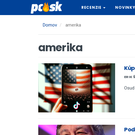
Skočiť
RECENZIE
NOVINK
na
hlavný
obsah
Domov
amerika
amerika
Kúpi
ERIK 
Osud 
Pod