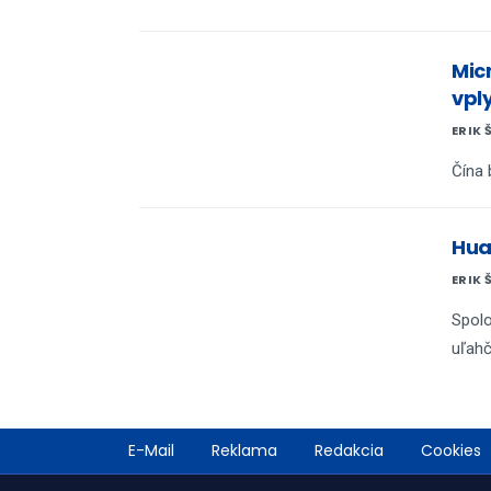
Mic
vpl
ERIK 
Čína 
Hua
ERIK 
Spolo
uľahč
Footer
E-Mail
Reklama
Redakcia
Cookies
menu