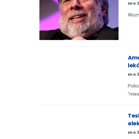
ERIK 
Wozni
Ame
lek
ERIK 
Políc
"mies
Tes
ele
ERIK 