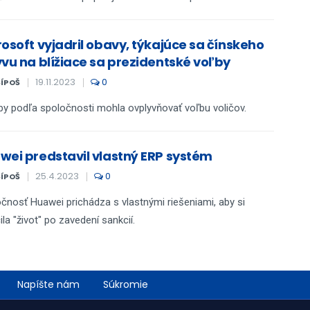
rosoft vyjadril obavy, týkajúce sa čínskeho
yvu na blížiace sa prezidentské voľby
19.11.2023
0
ŠÍPOŠ
by podľa spoločnosti mohla ovplyvňovať voľbu voličov.
wei predstavil vlastný ERP systém
25.4.2023
0
ŠÍPOŠ
čnosť Huawei prichádza s vlastnými riešeniami, aby si
ila "život" po zavedení sankcií.
Napíšte nám
Súkromie