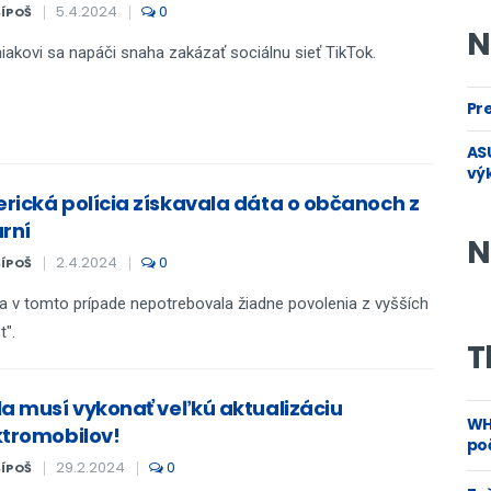
5.4.2024
0
ŠÍPOŠ
N
akovi sa napáči snaha zakázať sociálnu sieť TikTok.
Pre
ASU
vý
rická polícia získavala dáta o občanoch z
ární
N
2.4.2024
0
ŠÍPOŠ
ia v tomto prípade nepotrebovala žiadne povolenia z vyšších
t".
T
la musí vykonať veľkú aktualizáciu
WH
ktromobilov!
poč
29.2.2024
0
ŠÍPOŠ