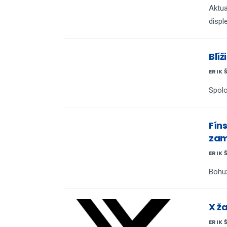
Aktua
displ
Blíž
ERIK 
Spolo
Fíns
zam
ERIK 
Bohuž
X ža
ERIK 