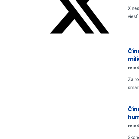
X nes
viesť
Čín
mil
ERIK 
Za r
smar
Čín
hum
ERIK 
Skonč