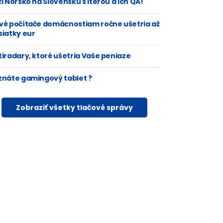
i Nórsko na Slovensku s Iterou a ich QA!
vé počítače domácnostiam ročne ušetria až
siatky eur
tiradary, ktoré ušetria Vaše peniaze
znáte gamingový tablet ?
Zobraziť všetky tlačové správy