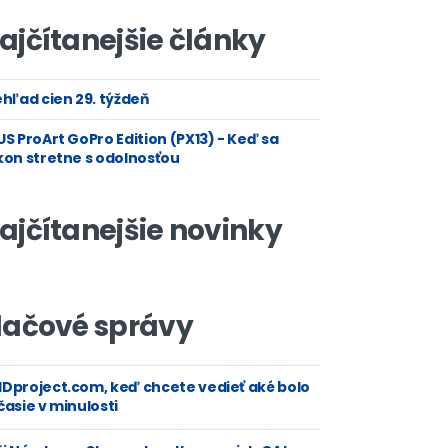
ajčítanejšie články
hľad cien 29. týždeň
S ProArt GoPro Edition (PX13) - Keď sa
kon stretne s odolnosťou
ajčítanejšie novinky
lačové správy
Dproject.com, keď chcete vedieť aké bolo
asie v minulosti