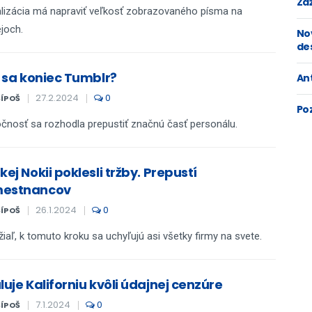
Zaž
lizácia má napraviť veľkosť zobrazovaného písma na
ejoch.
No
de
i sa koniec Tumblr?
An
27.2.2024
0
ŠÍPOŠ
Po
čnosť sa rozhodla prepustiť značnú časť personálu.
kej Nokii poklesli tržby. Prepustí
estnancov
26.1.2024
0
ŠÍPOŠ
iaľ, k tomuto kroku sa uchyľujú asi všetky firmy na svete.
luje Kaliforniu kvôli údajnej cenzúre
7.1.2024
0
ŠÍPOŠ