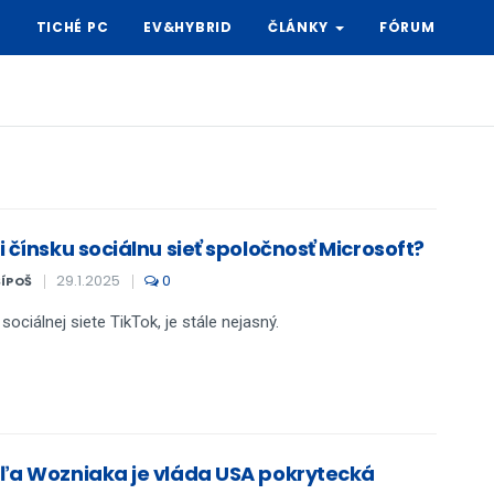
Y
TICHÉ PC
EV&HYBRID
ČLÁNKY
FÓRUM
 čínsku sociálnu sieť spoločnosť Microsoft?
29.1.2025
0
ŠÍPOŠ
sociálnej siete TikTok, je stále nejasný.
ľa Wozniaka je vláda USA pokrytecká