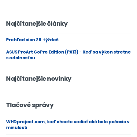
Najčítanejšie články
Prehľad cien 29. týždeň
ASUS ProArt GoPro Edition (PX13) - Keď sa výkon stretne
s odolnosťou
Najčítanejšie novinky
Tlačové správy
WHDproject.com, keď chcete vedieť aké bolo počasie v
minulosti