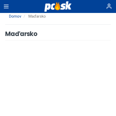
Skočiť
na
hlavný
Domov
Maďarsko
obsah
Maďarsko