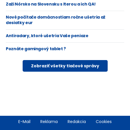
Zaži Nórsko na Slovensku s Iterou a ich QA!
Nové počítače domácnostiam ročne ušetria až
desiatky eur
Antiradary, ktoré ušetria Vaše peniaze
Poznáte gamingový tablet ?
Zobraziť všetky tlačové správy
Footer
E-Mail
Reklama
Redakcia
Cookies
menu