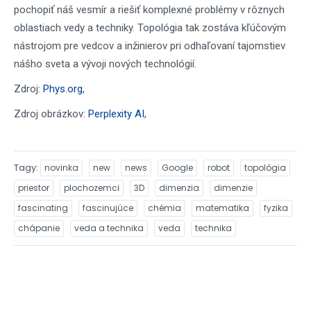
pochopiť náš vesmír a riešiť komplexné problémy v rôznych
oblastiach vedy a techniky. Topológia tak zostáva kľúčovým
nástrojom pre vedcov a inžinierov pri odhaľovaní tajomstiev
nášho sveta a vývoji nových technológií.
Zdroj:
Phys.org
,
Zdroj obrázkov:
Perplexity AI
,
Tagy
novinka
new
news
Google
robot
topológia
priestor
plochozemci
3D
dimenzia
dimenzie
fascinating
fascinujúce
chémia
matematika
fyzika
chápanie
veda a technika
veda
technika