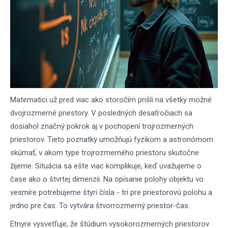
Matematici už pred viac ako storočím prišli na všetky možné
dvojrozmerné priestory. V posledných desaťročiach sa
dosiahol značný pokrok aj v pochopení trojrozmerných
priestorov. Tieto poznatky umožňujú fyzikom a astronómom
skúmať, v akom type trojrozmerného priestoru skutočne
žijeme. Situácia sa ešte viac komplikuje, keď uvažujeme o
čase ako o štvrtej dimenzii. Na opísanie polohy objektu vo
vesmíre potrebujeme štyri čísla - tri pre priestorovú polohu a
jedno pre čas. To vytvára štvorrozmerný priestor-čas.
Etnyre vysvetľuje, že štúdium vysokorozmerných priestorov