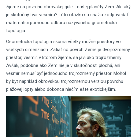
žijeme na povrchu obrovskej gule - našej planéty Zem. Ale aký
je skutočný tvar vesmíru? Túto otázku sa snažia zodpovedať
matematici pomocou odboru nazývaného geometrická
topológia.
Geometrická topológia skúma všetky možné priestory vo
všetkých dimenziách. Zatiaľ čo povrch Zeme je dvojrozmerný
priestor, vesmír, v ktorom žijeme, sa javí ako trojrozmerný.
Avšak, podobne ako Zem nie je v skutočnosti plochá, ani
vesmír nemusí byť jednoducho trojrozmerný priestor. Mohol
by byť napríklad obrovskou trojrozmernou verziou povrchu
plážovej lopty alebo dokonca niečím ešte exotickejším.