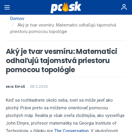
Skočiť
na
hlavný
Domov
obsah
Aký je tvar vesmíru: Matematici odhaľujú tajomstvá
priestoru pomocou topológie
Aký je tvar vesmíru: Matematici
odhaľujú tajomstvá priestoru
pomocou topológie
28.2.2025
ERIK ŠÍPOŠ
Keď sa rozhliadnete okolo seba, svet sa môže javiť ako
plochý. Práve preto sa môžeme orientovať pomocou
plochých máp. Realita je však oveľa zložitejšia, ako vysvetľuje
John Etnyre, profesor matematiky na Georgia Institute of
Technology, v článku pre
The Conversation
. V skutočnosti