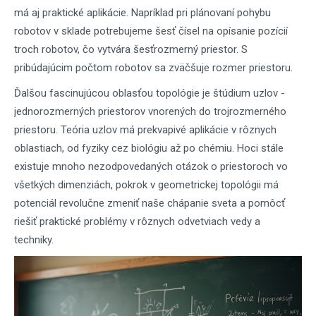
má aj praktické aplikácie. Napríklad pri plánovaní pohybu
robotov v sklade potrebujeme šesť čísel na opísanie pozícií
troch robotov, čo vytvára šesťrozmerný priestor. S
pribúdajúcim počtom robotov sa zväčšuje rozmer priestoru.
Ďalšou fascinujúcou oblasťou topológie je štúdium uzlov -
jednorozmerných priestorov vnorených do trojrozmerného
priestoru. Teória uzlov má prekvapivé aplikácie v rôznych
oblastiach, od fyziky cez biológiu až po chémiu. Hoci stále
existuje mnoho nezodpovedaných otázok o priestoroch vo
všetkých dimenziách, pokrok v geometrickej topológii má
potenciál revolučne zmeniť naše chápanie sveta a pomôcť
riešiť praktické problémy v rôznych odvetviach vedy a
techniky.