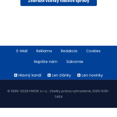
Zobraziť všetky tlačové správy
Footer
E-Mail
Reklama
Redakcia
Cookies
menu
Napíšte nám
Súkromie
Rss
Hlavný kanál
Len články
Len novinky
menu
© 1999-2026 HWSK s.r.o., Všetky práva vyhradené, ISSN 1335-
745X