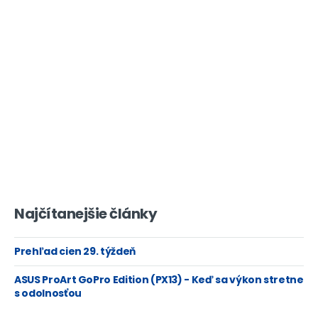
Najčítanejšie články
Prehľad cien 29. týždeň
ASUS ProArt GoPro Edition (PX13) - Keď sa výkon stretne
s odolnosťou