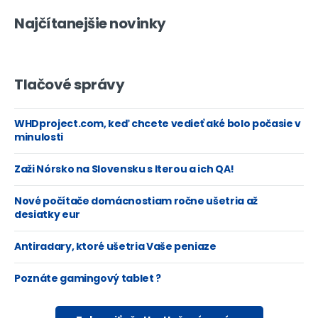
Najčítanejšie novinky
Tlačové správy
WHDproject.com, keď chcete vedieť aké bolo počasie v
minulosti
Zaži Nórsko na Slovensku s Iterou a ich QA!
Nové počítače domácnostiam ročne ušetria až
desiatky eur
Antiradary, ktoré ušetria Vaše peniaze
Poznáte gamingový tablet ?