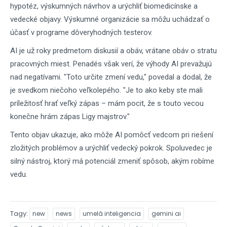
hypotéz, výskumných návrhov a urýchliť biomedicínske a
vedecké objavy. Výskumné organizácie sa môžu uchádzať o
účasť v programe dôveryhodných testerov.
AI je už roky predmetom diskusií a obáv, vrátane obáv o stratu
pracovných miest. Penadés však verí, že výhody AI prevažujú
nad negatívami. "Toto určite zmení vedu," povedal a dodal, že
je svedkom niečoho veľkolepého. "Je to ako keby ste mali
príležitosť hrať veľký zápas – mám pocit, že s touto vecou
konečne hrám zápas Ligy majstrov."
Tento objav ukazuje, ako môže AI pomôcť vedcom pri riešení
zložitých problémov a urýchliť vedecký pokrok. Spoluvedec je
silný nástroj, ktorý má potenciál zmeniť spôsob, akým robíme
vedu.
Tagy
new
news
umelá inteligencia
gemini ai