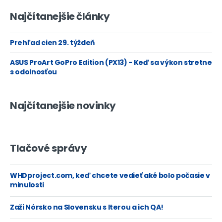
Najčítanejšie články
Prehľad cien 29. týždeň
ASUS ProArt GoPro Edition (PX13) - Keď sa výkon stretne
s odolnosťou
Najčítanejšie novinky
Tlačové správy
WHDproject.com, keď chcete vedieť aké bolo počasie v
minulosti
Zaži Nórsko na Slovensku s Iterou a ich QA!