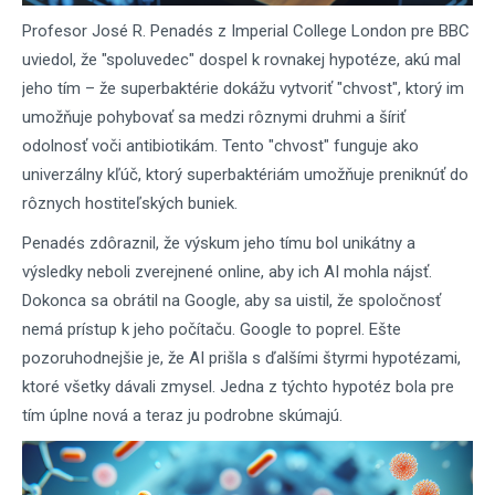
Profesor José R. Penadés z Imperial College London pre BBC
uviedol, že "spoluvedec" dospel k rovnakej hypotéze, akú mal
jeho tím – že superbaktérie dokážu vytvoriť "chvost", ktorý im
umožňuje pohybovať sa medzi rôznymi druhmi a šíriť
odolnosť voči antibiotikám. Tento "chvost" funguje ako
univerzálny kľúč, ktorý superbaktériám umožňuje preniknúť do
rôznych hostiteľských buniek.
Penadés zdôraznil, že výskum jeho tímu bol unikátny a
výsledky neboli zverejnené online, aby ich AI mohla nájsť.
Dokonca sa obrátil na Google, aby sa uistil, že spoločnosť
nemá prístup k jeho počítaču. Google to poprel. Ešte
pozoruhodnejšie je, že AI prišla s ďalšími štyrmi hypotézami,
ktoré všetky dávali zmysel. Jedna z týchto hypotéz bola pre
tím úplne nová a teraz ju podrobne skúmajú.