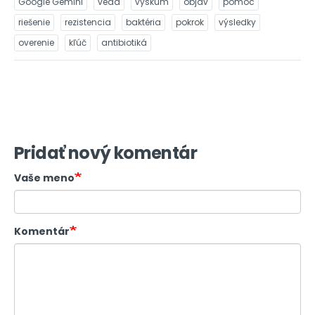
Google Gemini
veda
výskum
objav
pomoc
riešenie
rezistencia
baktéria
pokrok
výsledky
overenie
kľúč
antibiotiká
Pridať nový komentár
Vaše meno
Komentár