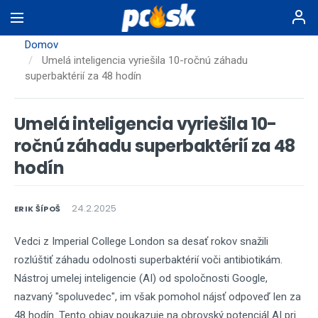
Skočiť
na
hlavný
Domov
obsah
Umelá inteligencia vyriešila 10-ročnú záhadu
superbaktérií za 48 hodín
Umelá inteligencia vyriešila 10-
ročnú záhadu superbaktérií za 48
hodín
24.2.2025
ERIK ŠÍPOŠ
Vedci z Imperial College London sa desať rokov snažili
rozlúštiť záhadu odolnosti superbaktérií voči antibiotikám.
Nástroj umelej inteligencie (AI) od spoločnosti Google,
nazvaný "spoluvedec", im však pomohol nájsť odpoveď len za
48 hodín. Tento objav poukazuje na obrovský potenciál AI pri