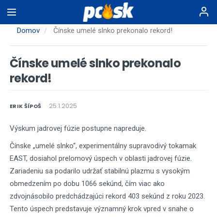
Skočiť
na
hlavný
Domov
Čínske umelé slnko prekonalo rekord!
obsah
Čínske umelé slnko prekonalo
rekord!
25.1.2025
ERIK ŠÍPOŠ
Výskum jadrovej fúzie postupne napreduje.
Čínske „umelé slnko“, experimentálny supravodivý tokamak
EAST, dosiahol prelomový úspech v oblasti jadrovej fúzie.
Zariadeniu sa podarilo udržať stabilnú plazmu s vysokým
obmedzením po dobu 1066 sekúnd, čím viac ako
zdvojnásobilo predchádzajúci rekord 403 sekúnd z roku 2023.
Tento úspech predstavuje významný krok vpred v snahe o