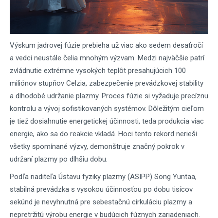
Výskum jadrovej fúzie prebieha už viac ako sedem desaťročí
a vedci neustále čelia mnohým výzvam. Medzi najväčšie patrí
zvládnutie extrémne vysokých teplôt presahujúcich 100
miliónov stupňov Celzia, zabezpečenie prevádzkovej stability
a dlhodobé udržanie plazmy. Proces fúzie si vyžaduje precíznu
kontrolu a vývoj sofistikovaných systémov. Dôležitým cieľom
je tiež dosiahnutie energetickej účinnosti, teda produkcia viac
energie, ako sa do reakcie vkladá. Hoci tento rekord nerieši
všetky spomínané výzvy, demonštruje značný pokrok v
udržaní plazmy po dlhšiu dobu.
Podľa riaditeľa Ústavu fyziky plazmy (ASIPP) Song Yuntaa,
stabilná prevádzka s vysokou účinnosťou po dobu tisícov
sekúnd je nevyhnutná pre sebestačnú cirkuláciu plazmy a
nepretržitú výrobu energie v budúcich fúznych zariadeniach.