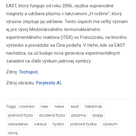
EAST, ktorý funguje od roku 2006, využíva supravodivé
magnety a udržiava plazmu v takzvanom „H-režime“, ktorý
výrazne zlepšuje jej udržanie. Tento úspech má veľký význam
aj pre vývoj Medzinárodného termonukleárneho
experimentálneho reaktora (ITER) vo Francúzsku, na ktorého
výstavbe a prevádzke sa Čína podieľa. V Hefei, kde sa EAST
nachádza, sa už buduje nová generácia experimentálnych
zariadení na ďalší výskum jadrovej syntézy.
Zdroj:
Techspot
,
Zdroj obrázku:
Perplexity AI
,
Tagy
novinka
new
news
east
tokamak
jadrová fúzia
studená fúzia
plazma
asipp
zariadenie
celzius
fyzika
jadrová fyzika
výskum
vývoj