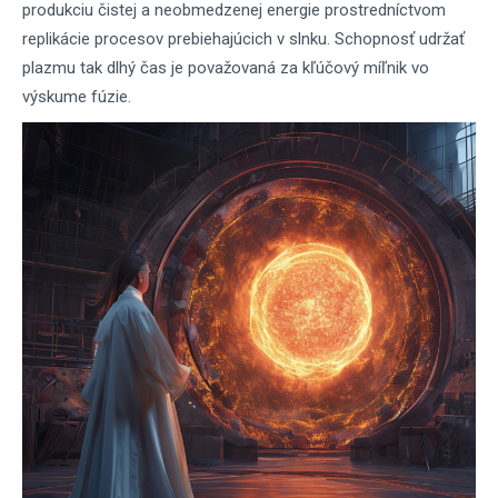
produkciu čistej a neobmedzenej energie prostredníctvom
replikácie procesov prebiehajúcich v slnku. Schopnosť udržať
plazmu tak dlhý čas je považovaná za kľúčový míľnik vo
výskume fúzie.