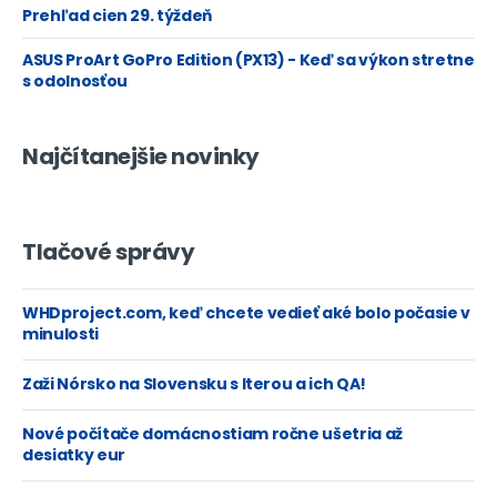
Prehľad cien 29. týždeň
ASUS ProArt GoPro Edition (PX13) - Keď sa výkon stretne
s odolnosťou
Najčítanejšie novinky
Tlačové správy
WHDproject.com, keď chcete vedieť aké bolo počasie v
minulosti
Zaži Nórsko na Slovensku s Iterou a ich QA!
Nové počítače domácnostiam ročne ušetria až
desiatky eur