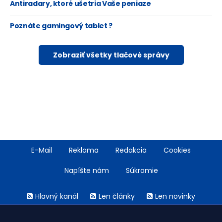
Antiradary, ktoré ušetria Vaše peniaze
Poznáte gamingový tablet ?
Zobraziť všetky tlačové správy
Footer
E-Mail
Reklama
Redakcia
Cookies
menu
Napíšte nám
Súkromie
Rss
Hlavný kanál
Len články
Len novinky
menu