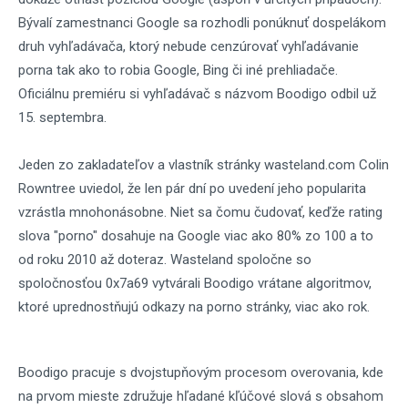
Bývalí zamestnanci Google sa rozhodli ponúknuť dospelákom
druh vyhľadávača, ktorý nebude cenzúrovať vyhľadávanie
porna tak ako to robia Google, Bing či iné prehliadače.
Oficiálnu premiéru si vyhľadávač s názvom Boodigo odbil už
15. septembra.
Jeden zo zakladateľov a vlastník stránky wasteland.com Colin
Rowntree uviedol, že len pár dní po uvedení jeho popularita
vzrástla mnohonásobne. Niet sa čomu čudovať, keďže rating
slova "porno" dosahuje na Google viac ako 80% zo 100 a to
od roku 2010 až doteraz. Wasteland spoločne so
spoločnosťou 0x7a69 vytvárali Boodigo vrátane algoritmov,
ktoré uprednostňujú odkazy na porno stránky, viac ako rok.
Boodigo pracuje s dvojstupňovým procesom overovania, kde
na prvom mieste združuje hľadané kľúčové slová s obsahom