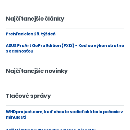
Najčítanejšie články
Prehľad cien 29. týždeň
ASUS ProArt GoPro Edition (PX13) - Keď sa výkon stretne
s odolnosťou
Najčítanejšie novinky
Tlačové správy
WHDproject.com, keď chcete vedieť aké bolo počasie v
minulosti