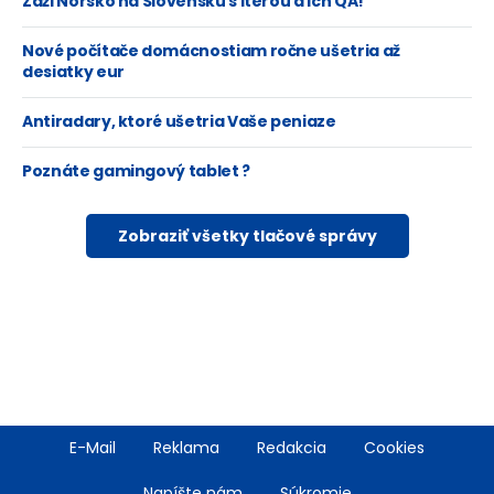
Zaži Nórsko na Slovensku s Iterou a ich QA!
Nové počítače domácnostiam ročne ušetria až
desiatky eur
Antiradary, ktoré ušetria Vaše peniaze
Poznáte gamingový tablet ?
Zobraziť všetky tlačové správy
Footer
E-Mail
Reklama
Redakcia
Cookies
menu
Napíšte nám
Súkromie