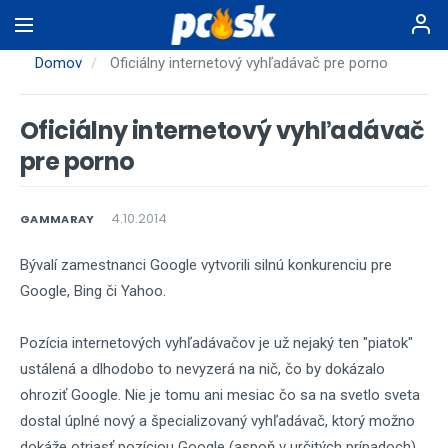
Skočiť
na
hlavný
Domov
Oficiálny internetový vyhľadávač pre porno
obsah
Oficiálny internetový vyhľadávač
pre porno
4.10.2014
GAMMARAY
Bývalí zamestnanci Google vytvorili silnú konkurenciu pre
Google, Bing či Yahoo.
Pozícia internetových vyhľadávačov je už nejaký ten "piatok"
ustálená a dlhodobo to nevyzerá na nič, čo by dokázalo
ohroziť Google. Nie je tomu ani mesiac čo sa na svetlo sveta
dostal úplné nový a špecializovaný vyhľadávač, ktorý možno
dokáže otriasť pozíciou Google (aspoň v určitých prípadoch).