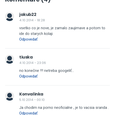
jakub22
4.10.2014 - 18:28
vsetko co je nove, je zamalo zaujimave a potom to
ide do starych kolaji.
Odpovedať
tiuska
4.10.2014 - 23:06
no konečne !!! netreba googeliť...
Odpovedať
Konvalinka
5.10.2014 - 00:10
Ja chodim na porno neoficialne , je to vacsia sranda .
Odpovedať