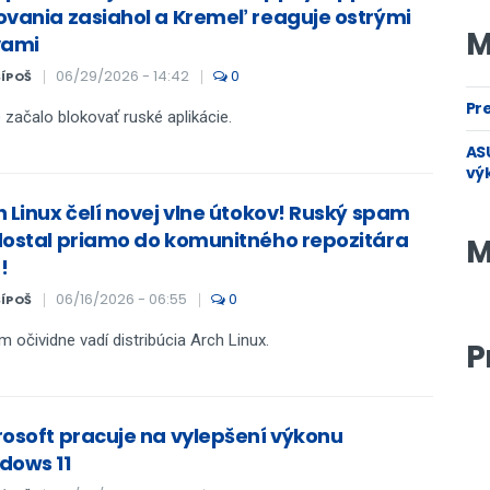
ovania zasiahol a Kremeľ reaguje ostrými
M
vami
06/29/2026 - 14:42
0
ŠÍPOŠ
Pre
 začalo blokovať ruské aplikácie.
ASU
vý
h Linux čelí novej vlne útokov! Ruský spam
dostal priamo do komunitného repozitára
M
!
06/16/2026 - 06:55
0
ŠÍPOŠ
 očividne vadí distribúcia Arch Linux.
P
rosoft pracuje na vylepšení výkonu
dows 11