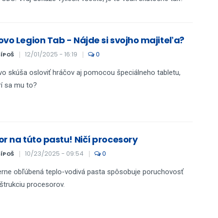
ovo Legion Tab - Nájde si svojho majiteľa?
12/01/2025 - 16:19
0
ŠÍPOŠ
o skúša osloviť hráčov aj pomocou špeciálneho tabletu,
í sa mu to?
or na túto pastu! Ničí procesory
10/23/2025 - 09:54
0
ŠÍPOŠ
rne obľúbená teplo-vodivá pasta spôsobuje poruchovosť
štrukciu procesorov.