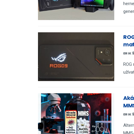
herne
gener
ROG
mať
ERIK 
ROG m
užíva
Aká
MMS
ERIK 
Alter
MMS/C