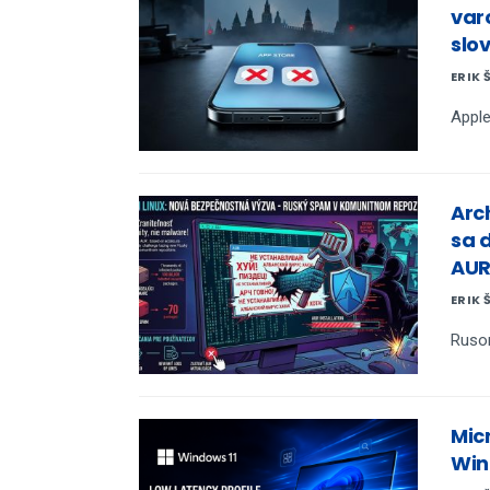
var
slo
ERIK 
Apple
Arc
sa 
AUR
ERIK 
Rusom
Mic
Win