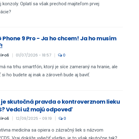
j konzoly. Oplatí sa však prechod majiteľom prvej
ácie?
 Phone 9 Pro - Ja ho chcem! Ja ho musím
!
01/07/2026 - 18:57
0
ŠÍPOŠ
á na trhu smartfón, ktorý je síce zameraný na hranie, ale
ť si ho budete aj inak a zároveň bude aj baviť.
 je skutočná pravda o kontroverznom lieku
? Vedci už majú odpoveď
12/09/2025 - 09:19
0
ŠÍPOŠ
ntívna medicína sa opiera o zázračný liek s názvom
DS. Vraj dokáže vyliečiť všetko, je to však skutočne tak?