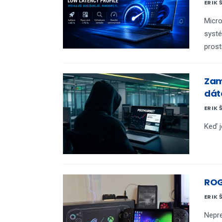
ERIK 
Micro
systé
prost
Zam
dát
ERIK 
Keď 
ROG
ERIK 
Nepre