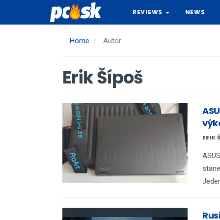
Skip
REVIEWS
NEWS
to
main
content
Home
Autor
Erik Šípoš
ASU
výk
ERIK 
ASUS 
stane
Jeden
Rus