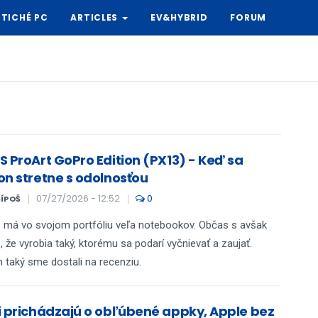
TICHÉ PC
ARTICLES
EV&HYBRID
FORUM
S ProArt GoPro Edition (PX13) - Keď sa
on stretne s odolnosťou
07/27/2026 - 12:52
0
ŠÍPOŠ
má vo svojom portfóliu veľa notebookov. Občas s avšak
, že vyrobia taký, ktorému sa podarí vyčnievať a zaujať.
 taký sme dostali na recenziu.
i prichádzajú o obľúbené appky, Apple bez