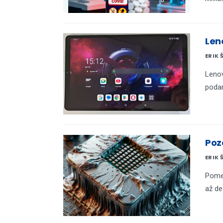
Len
ERIK 
Lenov
podar
Poz
ERIK 
Pome
až de