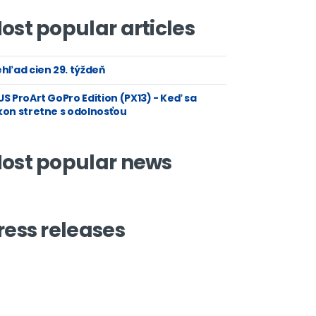
ost popular articles
hľad cien 29. týždeň
S ProArt GoPro Edition (PX13) - Keď sa
kon stretne s odolnosťou
ost popular news
ress releases