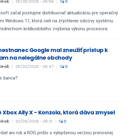
05/30/2026 - 06:58
0
ŠÍPOŠ
soft začal postupne distribuovať aktualizáciu pre operačný
m Windows 11, ktorá cieli na zrýchlenie odozvy systému
redníctvom krátkodobého zvýšenia výkonu procesora.
estnanec Google mal zneužiť prístup k
am na nelegálne obchody
05/30/2026 - 06:47
0
ŠÍPOŠ
je šanca?
 Xbox Ally X - Konzola, ktorá dáva zmysel
02/06/2026 - 08:31
0
ŠÍPOŠ
šiel ani rok a ROG prišlo s vylepšenou verziou prenosnej