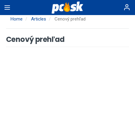
Skip
to
main
Home
Articles
Cenový prehľad
content
Cenový prehľad