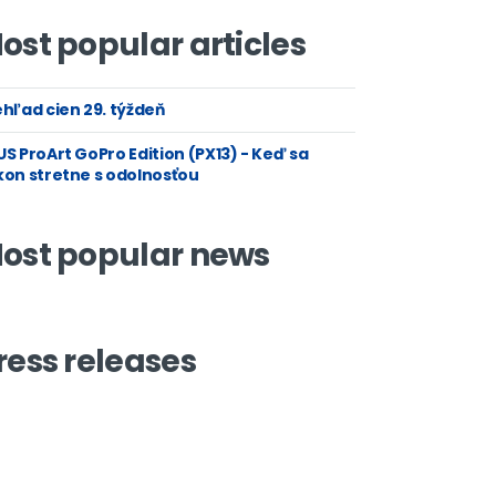
ost popular articles
hľad cien 29. týždeň
S ProArt GoPro Edition (PX13) - Keď sa
kon stretne s odolnosťou
ost popular news
ress releases