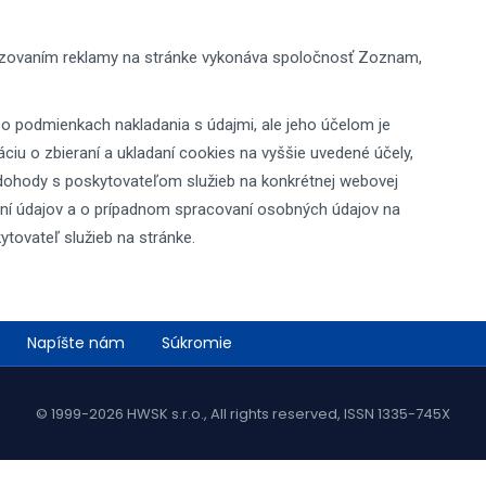
razovaním reklamy na stránke vykonáva spoločnosť Zoznam,
o podmienkach nakladania s údajmi, ale jeho účelom je
iu o zbieraní a ukladaní cookies na vyššie uvedené účely,
ohody s poskytovateľom služieb na konkrétnej webovej
eraní údajov a o prípadnom spracovaní osobných údajov na
tovateľ služieb na stránke.
Napíšte nám
Súkromie
© 1999-2026 HWSK s.r.o., All rights reserved, ISSN 1335-745X