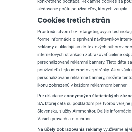
konkrétneho počítača. Reklamné cookies sa použí
sledovanie počtu používateľov, ktorých zaujala.
Cookies tretích strán
Prostredníctvom tzv. retargetingových technológ
forme informácie o správaní návštevníkov intern
reklamy
a ukladajú sa do textových súborov coo
internetových stránkach zobrazovať cielené odpo
personalizované reklamné bannery. Tieto dáta sa
používateľa tejto internetovej stránky. Ak si vš
personalizované reklamné bannery, môžete tento
ikonu zobrazenú v každom reklamnom banneri .
Pre ukladanie
anonymných štatistických zázn
SA, ktorej dáta sú podkladom pre tvorbu verejn
Slovensku, služby Aimmonitor. Ďalšie informácie
Vašich právach a o ochrane
Na účely zobrazovania reklamy
využívame aj v