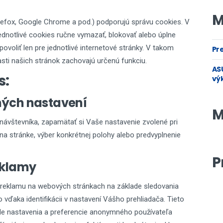
M
irefox, Google Chrome a pod.) podporujú správu cookies. V
dnotlivé cookies ručne vymazať, blokovať alebo úplne
povoliť len pre jednotlivé internetové stránky. V takom
Pre
asti našich stránok zachovajú určenú funkciu.
ASU
s:
vý
ných nastavení
M
návštevníka, zapamätať si Vaše nastavenie zvolené pri
na stránke, výber konkrétnej polohy alebo predvyplnenie
P
eklamy
reklamu na webových stránkach na základe sledovania
 vďaka identifikácii v nastavení Vášho prehliadača. Tieto
ale nastavenia a preferencie anonymného používateľa