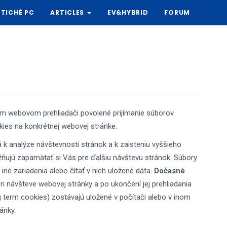
TICHÉ PC
ARTICLES
EV&HYBRID
FORUM
om webovom prehliadači povolené prijímanie súborov
ies na konkrétnej webovej stránke.
 k analýze návštevnosti stránok a k zaisteniu vyššieho
ožňujú zapamätať si Vás pre ďalšiu návštevu stránok. Súbory
é zariadenia alebo čítať v nich uložené dáta.
Dočasné
pri návšteve webovej stránky a po ukončení jej prehliadania
g term cookies) zostávajú uložené v počítači alebo v inom
ánky.