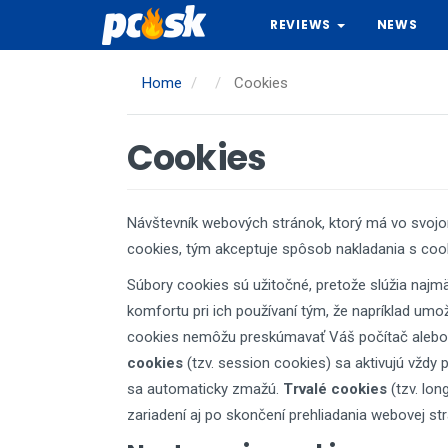
Skip
REVIEWS
NEWS
to
main
content
Home
Cookies
Cookies
Návštevník webových stránok, ktorý má vo svoj
cookies, tým akceptuje spôsob nakladania s cook
Súbory cookies sú užitočné, pretože slúžia najmä
komfortu pri ich používaní tým, že napríklad um
cookies nemôžu preskúmavať Váš počítač alebo in
cookies
(tzv. session cookies) sa aktivujú vždy 
sa automaticky zmažú.
Trvalé cookies
(tzv. lon
zariadení aj po skončení prehliadania webovej str