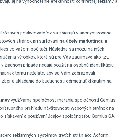
vajú aj na vyhodnotenie efektívnosti konkrétnej reklamy a
ií rôznych poskytovateľov sa zbierajú v anonymizovanej
etových stránok pri surfovaní
na účely marketingu a
kies vo vašom počítači. Následne sa môžu na iných
rúčania výrobkov, ktoré sú pre Vás zaujímavé ako tzv.
 v žiadnom prípade nedajú použiť na osobnú identifikáciu
ak napriek tomu neželáte, aby sa Vám zobrazovali
 zber a ukladanie do budúcnosti odmietnuť kliknutím na
amov
využívame spoločnosť merania spoločnosti Gemius
e prístupného prehľadu návštevnosti webových stránok na
 o získavaní a používaní údajov spoločnosťou Gemius SA,
iacero reklamných systémov tretích strán ako Adform,