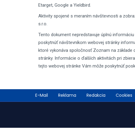
Etarget, Google a Yieldbird.
Aktivity spojené s meraním návštevnosti a zob
s.r.o.
Tento dokument nepredstavuje úplnú informáciu 
poskytnúť návštevníkom webovej stránky informác
ktoré vykonáva spoločnosť Zoznam na základe d
stránky. Informácie o ďalších aktivitách pri zbi
tejto webovej stránke Vám môže poskytnúť posky
Footer
E-Mail
Reklama
Redakcia
Cookies
menu