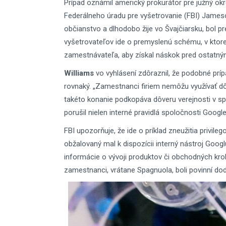
Prípad oznámil americký prokurátor pre južný o
Federálneho úradu pre vyšetrovanie (FBI) Jam
občianstvo a dlhodobo žije vo Švajčiarsku, bol 
vyšetrovateľov ide o premyslenú schému, v ktor
zamestnávateľa, aby získal náskok pred ostatným
Williams
vo vyhlásení zdôraznil, že podobné príp
rovnaký. „Zamestnanci firiem nemôžu využívať dô
takéto konanie podkopáva dôveru verejnosti v sp
porušil nielen interné pravidlá spoločnosti Google
FBI upozorňuje, že ide o príklad zneužitia privile
obžalovaný mal k dispozícii interný nástroj Googl
informácie o vývoji produktov či obchodných kr
zamestnanci, vrátane Spagnuola, boli povinní dodr