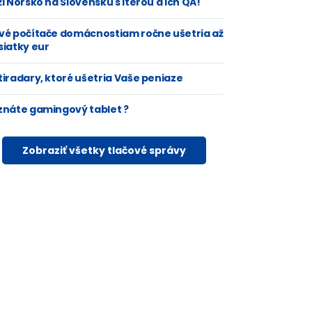
i Nórsko na Slovensku s Iterou a ich QA!
vé počítače domácnostiam ročne ušetria až
siatky eur
tiradary, ktoré ušetria Vaše peniaze
znáte gamingový tablet ?
Zobraziť všetky tlačové správy