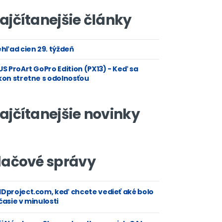
ajčítanejšie články
hľad cien 29. týždeň
S ProArt GoPro Edition (PX13) - Keď sa
kon stretne s odolnosťou
ajčítanejšie novinky
lačové správy
Dproject.com, keď chcete vedieť aké bolo
asie v minulosti