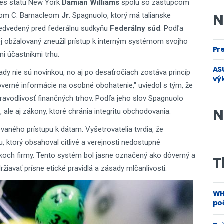
kres štátu New York
Damian Williams
spolu so zástupcom
N
esom C. Barnacleom
Jr.
Spagnuolo, ktorý má talianske
predvedený pred federálnu sudkyňu
Federálny súd
. Podľa
ej obžalovaný zneužil prístup k interným systémom svojho
Pre
i účastníkmi trhu.
ASU
ady nie sú novinkou, no aj po desaťročiach zostáva princíp
vý
verné informácie na osobné obohatenie," uviedol s tým, že
ravodlivosť finančných trhov. Podľa jeho slov Spagnuolo
N
, ale aj zákony, ktoré chránia integritu obchodovania.
govaného prístupu k dátam. Vyšetrovatelia tvrdia, že
u, ktorý obsahoval citlivé a verejnosti nedostupné
okoch firmy. Tento systém bol jasne označený ako dôverný a
T
žiavať prísne etické pravidlá a zásady mlčanlivosti.
WH
poč