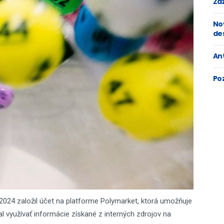
Zaž
No
de
An
Po
024 založil účet na platforme Polymarket, ktorá umožňuje
l využívať informácie získané z interných zdrojov na