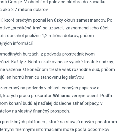
nosti Google. V období od polovice októbra do začiatku
 ako 2,7 milióna dolárov.
, ktoré predtým poznal len úzky okruh zamestnancov. Po
notlivé „predikčné trhy" sa uzavreli, zaznamenal jeho účet
ofit dosiahol približne 1,2 milióna dolárov, pričom
jných informácií.
komoditných burzách, z podvodu prostredníctvom
eňazí. Každý z týchto skutkov nesie vysoké trestné sadzby,
očné väzenie. O konečnom treste však rozhodne súd, pričom
 len hornú hranicu stanovenú legislatívou.
ry zameraný na podvody v oblasti cenných papierov a
BI, ktorých prácu prokurátor
Williams
verejne ocenil. Podľa
tnom konaní budú aj naďalej dôsledne stíhať prípady, v
ateľov na vlastný finančný prospech.
 predikčných platforiem, ktoré sa stávajú novým priestorom
 internými firemnými informáciami môže podľa odborníkov