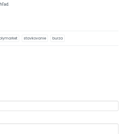
hľad.
olymarket
stavkovanie
burza