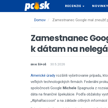
Skočiť
RECENZIE
NOVINK
na
hlavný
obsah
Domov
Zamestnanec Google mal zneužiť p
Zamestnanec Googl
k dátam na neleg
30.5.2026
ERIK ŠÍPOŠ
Americké úrady
rozšírili vyšetrovanie prípadu, kt
veľkých technologických firmách. Federálni prokur
spoločnosti Google
Michele
Spagnuola z rozsiah
dáta na finančné špekulácie. Podľa obžaloby vys
„AlphaRaccoon" a na základe citlivých informácií 