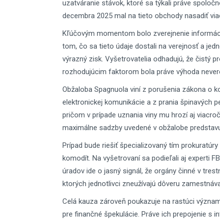
uzatváranie stávok, ktoré sa týkali práve spoloč
decembra 2025 mal na tieto obchody nasadiť viac
Kľúčovým momentom bolo zverejnenie informácií
tom, čo sa tieto údaje dostali na verejnosť a jed
výrazný zisk. Vyšetrovatelia odhadujú, že čistý pr
rozhodujúcim faktorom bola práve výhoda nevere
Obžaloba Spagnuola viní z porušenia zákona o 
elektronickej komunikácie a z prania špinavých p
pričom v prípade uznania viny mu hrozí aj viacr
maximálne sadzby uvedené v obžalobe predstavujú
Prípad bude riešiť špecializovaný tím prokuratú
komodít. Na vyšetrovaní sa podieľali aj experti F
úradov ide o jasný signál, že orgány činné v tres
ktorých jednotlivci zneužívajú dôveru zamestnáv
Celá kauza zároveň poukazuje na rastúci význam
pre finančné špekulácie. Práve ich prepojenie s