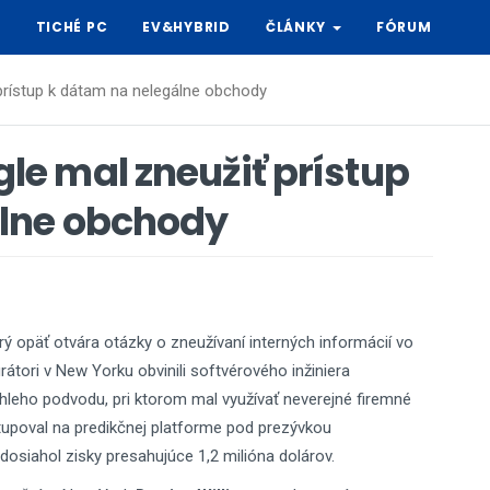
Y
TICHÉ PC
EV&HYBRID
ČLÁNKY
FÓRUM
rístup k dátam na nelegálne obchody
e mal zneužiť prístup
álne obchody
orý opäť otvára otázky o zneužívaní interných informácií vo
átori v New Yorku obvinili softvérového inžiniera
leho podvodu, pri ktorom mal využívať neverejné firemné
tupoval na predikčnej platforme pod prezývkou
dosiahol zisky presahujúce 1,2 milióna dolárov.