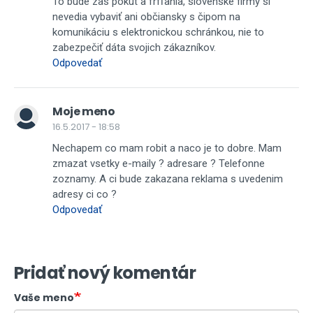
To bude zas pokút a frfľania, slovenské firmy si
nevedia vybaviť ani občiansky s čipom na
komunikáciu s elektronickou schránkou, nie to
zabezpečiť dáta svojich zákazníkov.
Odpovedať
Moje meno
16.5.2017 - 18:58
Nechapem co mam robit a naco je to dobre. Mam
zmazat vsetky e-maily ? adresare ? Telefonne
zoznamy. A ci bude zakazana reklama s uvedenim
adresy ci co ?
Odpovedať
Pridať nový komentár
Vaše meno