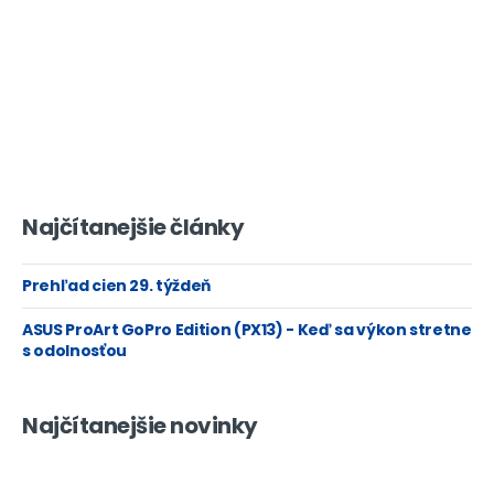
Najčítanejšie články
Prehľad cien 29. týždeň
ASUS ProArt GoPro Edition (PX13) - Keď sa výkon stretne
s odolnosťou
Najčítanejšie novinky