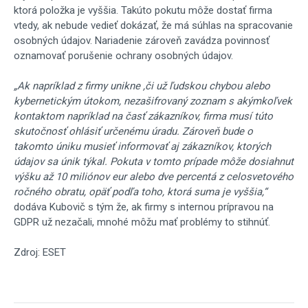
ktorá položka je vyššia. Takúto pokutu môže dostať firma
vtedy, ak nebude vedieť dokázať, že má súhlas na spracovanie
osobných údajov. Nariadenie zároveň zavádza povinnosť
oznamovať porušenie ochrany osobných údajov.
„Ak napríklad z firmy unikne ,či už ľudskou chybou alebo
kybernetickým útokom, nezašifrovaný zoznam s akýmkoľvek
kontaktom napríklad na časť zákazníkov, firma musí túto
skutočnosť ohlásiť určenému úradu. Zároveň bude o
takomto úniku musieť informovať aj zákazníkov, ktorých
údajov sa únik týkal. Pokuta v tomto prípade môže dosiahnuť
výšku až 10 miliónov eur alebo dve percentá z celosvetového
ročného obratu, opäť podľa toho, ktorá suma je vyššia,“
dodáva Kubovič s tým že, ak firmy s internou prípravou na
GDPR už nezačali, mnohé môžu mať problémy to stihnúť.
Zdroj: ESET