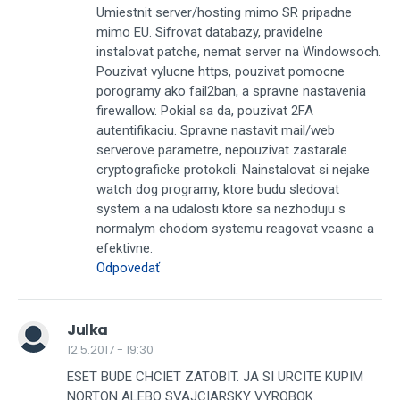
Umiestnit server/hosting mimo SR pripadne
mimo EU. Sifrovat databazy, pravidelne
instalovat patche, nemat server na Windowsoch.
Pouzivat vylucne https, pouzivat pomocne
porogramy ako fail2ban, a spravne nastavenia
firewallow. Pokial sa da, pouzivat 2FA
autentifikaciu. Spravne nastavit mail/web
serverove parametre, nepouzivat zastarale
cryptograficke protokoli. Nainstalovat si nejake
watch dog programy, ktore budu sledovat
system a na udalosti ktore sa nezhoduju s
normalym chodom systemu reagovat vcasne a
efektivne.
Odpovedať
Julka
12.5.2017 - 19:30
ESET BUDE CHCIET ZATOBIT. JA SI URCITE KUPIM
NORTON ALEBO SVAJCIARSKY VYROBOK.