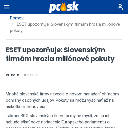
Skočiť
na
hlavný
Domov
obsah
ESET upozorňuje: Slovenským firmám hrozia miliónové
pokuty
ESET upozorňuje: Slovenským
firmám hrozia miliónové pokuty
11.5.2017
KUPCIK
Mnohé slovenské firmy nevedia o novom nariadení ohľadom
ochrany osobných údajov. Pokuty sa môžu vyšplhať až na
niekoľko miliónov eur.
Takmer 40% slovenských firiem si mylne myslí, že sa ich
nebude týkať nové nariadenie Európskeho parlamentu o