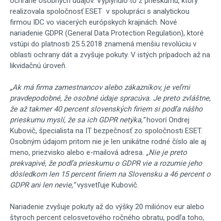
ochrane osobných údajov. Vyplynulo to z prieskumu, ktorý
realizovala spoločnosť ESET v spolupráci s analytickou
firmou IDC vo viacerých európskych krajinách. Nové
nariadenie GDPR (General Data Protection Regulation), ktoré
vstúpi do platnosti 25.5.2018 znamená menšiu revolúciu v
oblasti ochrany dát a zvyšuje pokuty. V istých prípadoch až na
likvidačnú úroveň.
„Ak má firma zamestnancov alebo zákazníkov, je veľmi
pravdepodobné, že osobné údaje spracúva. Je preto zvláštne,
že až takmer 40 percent slovenských firiem si podľa nášho
prieskumu myslí, že sa ich GDPR netýka,“
hovorí Ondrej
Kubovič, špecialista na IT bezpečnosť zo spoločnosti ESET.
Osobným údajom pritom nie je len unikátne rodné číslo ale aj
meno, priezvisko alebo e-mailová adresa.
„Nie je preto
prekvapivé, že podľa prieskumu o GDPR vie a rozumie jeho
dôsledkom len 15 percent firiem na Slovensku a 46 percent o
GDPR ani len nevie,“
vysvetľuje Kubovič.
Nariadenie zvyšuje pokuty až do výšky 20 miliónov eur alebo
štyroch percent celosvetového ročného obratu, podľa toho,