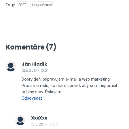
Tagy
ESET
bezpečnosť
Komentáre (7)
Ján Hladík
12.5.2017 - 10:31
Dobrý deň, pripravujem e-mail a web marketing.
Prosím o radu, čo mám spraviť, aby som neporušil
právny stav. Ďakujem.
Odpovedať
XxxXxx
15.5.2017 - 11:57