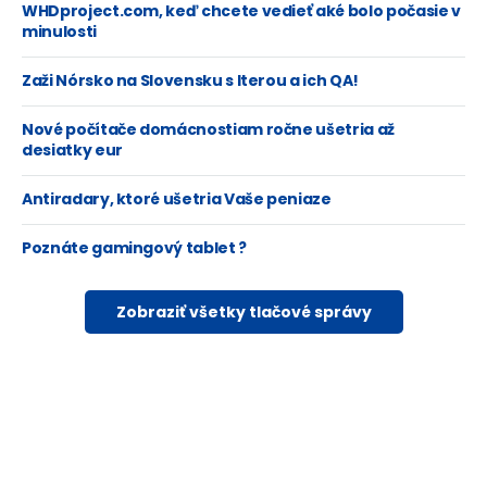
WHDproject.com, keď chcete vedieť aké bolo počasie v
minulosti
Zaži Nórsko na Slovensku s Iterou a ich QA!
Nové počítače domácnostiam ročne ušetria až
desiatky eur
Antiradary, ktoré ušetria Vaše peniaze
Poznáte gamingový tablet ?
Zobraziť všetky tlačové správy