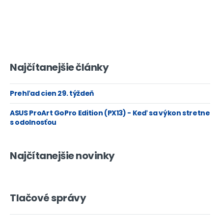
Najčítanejšie články
Prehľad cien 29. týždeň
ASUS ProArt GoPro Edition (PX13) - Keď sa výkon stretne
s odolnosťou
Najčítanejšie novinky
Tlačové správy