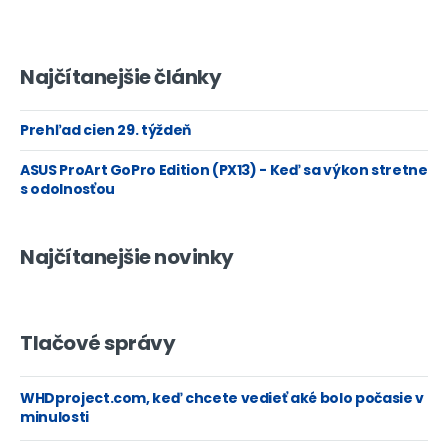
Najčítanejšie články
Prehľad cien 29. týždeň
ASUS ProArt GoPro Edition (PX13) - Keď sa výkon stretne
s odolnosťou
Najčítanejšie novinky
Tlačové správy
WHDproject.com, keď chcete vedieť aké bolo počasie v
minulosti