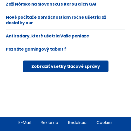
Zaži Nórsko na Slovensku s Iterou a ich QA!
Nové počítače domácnostiam ročne ušetria až
desiatky eur
Antiradary, ktoré ušetria Vaše peniaze
Poznáte gamingový tablet ?
Zobraziť všetky tlačové správy
Footer
E-Mail
Reklama
Redakcia
Cookies
menu