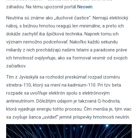
záhadou. Na tému upozornil portál
Neowin
.
Neutrína sú známe ako „duchové častice“. Nemajú elektrický
náboj, s bežnou hmotou reagujú len minimálne, a preto ich
dokáže zachytiť iba špičková technika. Napriek tomu ich
význam nemožno podceňovať. Nakoľko každú sekundu
miliardy z nich prechádzajú našimi telami a paradoxne práve
ich hmotnosť ovplyvňuje, ako sa formoval vesmír od svojich
začiatkov.
Tím z Jyväskylä sa rozhodol preskúmať rozpad izoméru
striebra-110, ktorý sa mení na kadmium-110. Pri tzv. beta
rozpade sa uvoľňuje elektrón spolu s elektrónovým
antineutrínom. Dôležitým údajom je takzvaná Q-hodnota,
ktorá vyjadruje energiu tohto procesu. Čím menšia je, tým viac
sa zvyšuje šanca „uvidieť“ jemné príspevky hmotnosti neutrín.