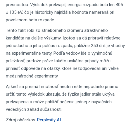
presnosťou. Výsledok prekvapil, energia rozpadu bola len 405
± 135 eV, čo je historicky najnižšia hodnota nameraná pri
povolenom beta rozpade.
Tento fakt robí zo strieborného izoméru atraktívneho
kandidáta na ďalšie výskumy. Izotop sa dá pripraviť relatívne
jednoducho a jeho polčas rozpadu, približne 250 dní, je vhodný
na experimentálne testy. Podľa vedcov ide o výnimočnú
príležitosť, pretože práve takéto unikátne prípady môžu
priniesť odpovede na otázky, ktoré nezodpovedali ani veľké
medzinárodné experimenty.
Aj keď sa presná hmotnosť neutrín ešte nepodarilo priamo
určiť, tento výsledok ukazuje, že fyzika jadier stále ukrýva
prekvapenia a môže priblížiť riešenie jednej z najväčších
vedeckých záhad súčasnosti.
Zdroj obárzkov:
Perplexity AI