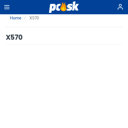
Skip
to
main
Home
X570
content
X570