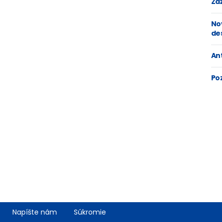
Zaž
No
de
An
Po
Napíšte nám
Súkromie