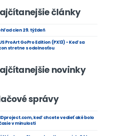
ajčítanejšie články
hľad cien 29. týždeň
S ProArt GoPro Edition (PX13) - Keď sa
kon stretne s odolnosťou
ajčítanejšie novinky
lačové správy
Dproject.com, keď chcete vedieť aké bolo
asie v minulosti