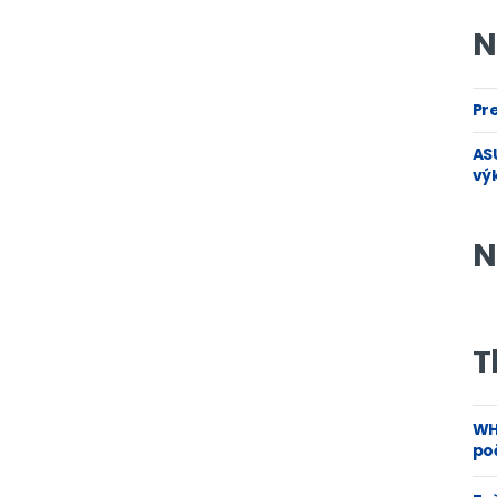
N
Pre
ASU
vý
N
T
WH
poč