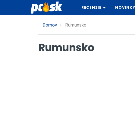
Skočiť
RECENZIE
NOVINK
na
hlavný
obsah
Domov
Rumunsko
Rumunsko