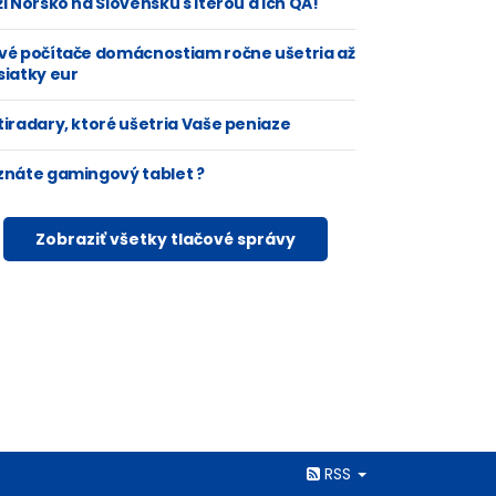
i Nórsko na Slovensku s Iterou a ich QA!
vé počítače domácnostiam ročne ušetria až
siatky eur
tiradary, ktoré ušetria Vaše peniaze
znáte gamingový tablet ?
Zobraziť všetky tlačové správy
Rss
RSS