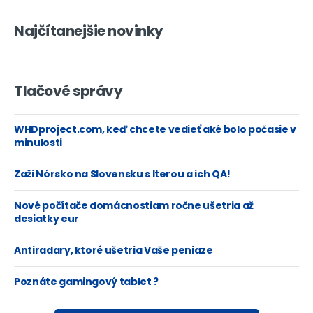
Najčítanejšie novinky
Tlačové správy
WHDproject.com, keď chcete vedieť aké bolo počasie v
minulosti
Zaži Nórsko na Slovensku s Iterou a ich QA!
Nové počítače domácnostiam ročne ušetria až
desiatky eur
Antiradary, ktoré ušetria Vaše peniaze
Poznáte gamingový tablet ?