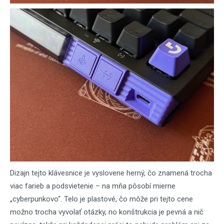
Dizajn tejto klávesnice je vyslovene herný, čo znamená trocha
viac farieb a podsvietenie – na mňa pôsobí mierne
„cyberpunkovo“. Telo je plastové, čo môže pri tejto cene
možno trocha vyvolať otázky, no konštrukcia je pevná a nič