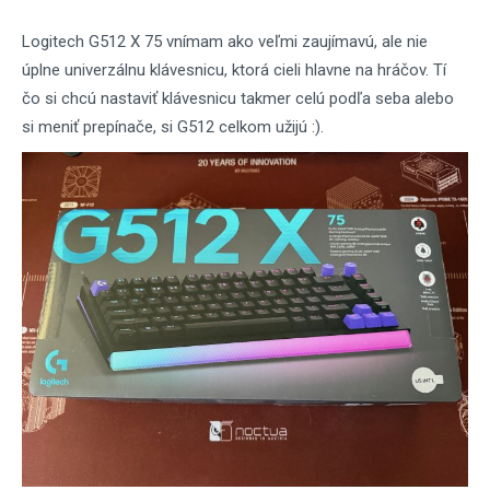
Logitech G512 X 75 vnímam ako veľmi zaujímavú, ale nie
úplne univerzálnu klávesnicu, ktorá cieli hlavne na hráčov. Tí
čo si chcú nastaviť klávesnicu takmer celú podľa seba alebo
si meniť prepínače, si G512 celkom užijú :).