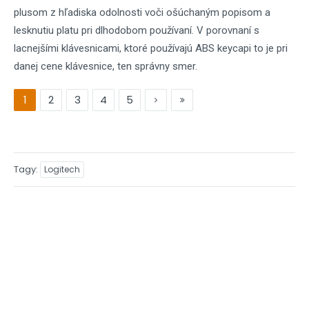
plusom z hľadiska odolnosti voči ošúchaným popisom a
lesknutiu platu pri dlhodobom používaní. V porovnaní s
lacnejšími klávesnicami, ktoré používajú ABS keycapi to je pri
danej cene klávesnice, ten správny smer.
1
2
3
4
5
Tagy
Logitech