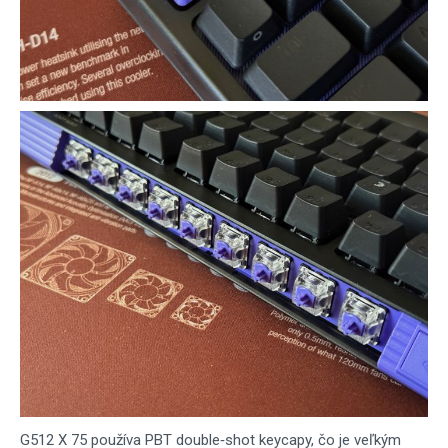
G512 X 75 používa PBT double‑shot keycapy, čo je veľkým