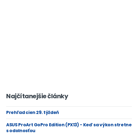
Najčítanejšie články
Prehľad cien 29. týždeň
ASUS ProArt GoPro Edition (PX13) - Keď sa výkon stretne
s odolnosťou