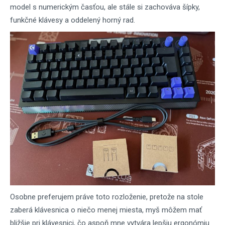
model s numerickým časťou, ale stále si zachováva šípky,
funkčné klávesy a oddelený horný rad.
Osobne preferujem práve toto rozloženie, pretože na stole
zaberá klávesnica o niečo menej miesta, myš môžem mať
bližšie pri klávesnici, čo aspoň mne vytvára lepšiu ergonómiu