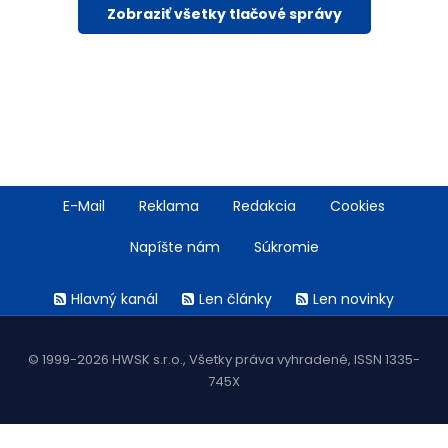
Zobraziť všetky tlačové správy
Footer
E-Mail
Reklama
Redakcia
Cookies
menu
Napíšte nám
Súkromie
Rss
Hlavný kanál
Len články
Len novinky
menu
© 1999-2026 HWSK s.r.o., Všetky práva vyhradené, ISSN 1335-
745X