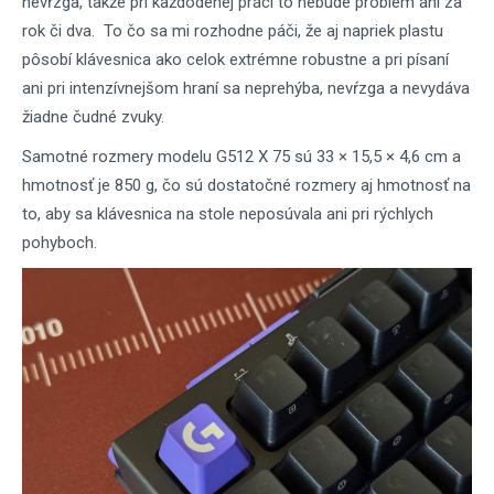
nevŕzga, takže pri každodenej práci to nebude problém ani za
rok či dva. To čo sa mi rozhodne páči, že aj napriek plastu
pôsobí klávesnica ako celok extrémne robustne a pri písaní
ani pri intenzívnejšom hraní sa neprehýba, nevŕzga a nevydáva
žiadne čudné zvuky.
Samotné rozmery modelu G512 X 75 sú 33 × 15,5 × 4,6 cm a
hmotnosť je 850 g, čo sú dostatočné rozmery aj hmotnosť na
to, aby sa klávesnica na stole neposúvala ani pri rýchlych
pohyboch.