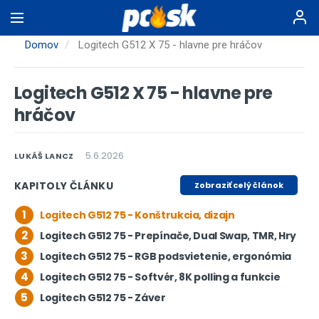
Skočiť
na
hlavný
Domov
Logitech G512 X 75 - hlavne pre hráčov
obsah
Logitech G512 X 75 - hlavne pre
hráčov
5.6.2026
LUKÁŠ LANCZ
KAPITOLY ČLÁNKU
Zobraziť celý článok
1
Logitech G512 75 - Konštrukcia, dizajn
2
Logitech G512 75 - Prepínače, Dual Swap, TMR, Hry
3
Logitech G512 75 - RGB podsvietenie, ergonómia
4
Logitech G512 75 - Softvér, 8K polling a funkcie
5
Logitech G512 75 - Záver